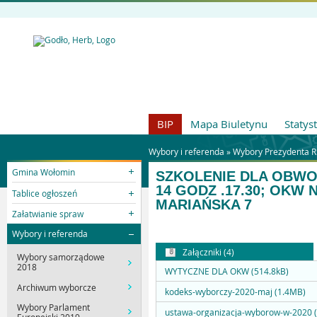
BIP
Mapa Biuletynu
Statys
Wybory i referenda »
Wybory Prezydenta R
Gmina Wołomin
SZKOLENIE DLA OBWO
14 GODZ .17.30; OKW 
Tablice ogłoszeń
MARIAŃSKA 7
Załatwianie spraw
Wybory i referenda
Załączniki (4)
Wybory samorządowe
2018
WYTYCZNE DLA OKW (514.8kB)
Archiwum wyborcze
kodeks-wyborczy-2020-maj (1.4MB)
Wybory Parlament
ustawa-organizacja-wyborow-w-2020 (