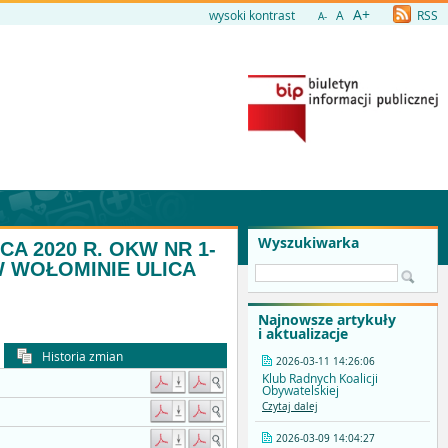
A+
wysoki kontrast
A
RSS
A-
Wyszukiwarka
 2020 R. OKW NR 1-
 W WOŁOMINIE ULICA
Najnowsze artykuły
i aktualizacje
Historia zmian
2026-03-11 14:26:06
Klub Radnych Koalicji
Obywatelskiej
Czytaj dalej
2026-03-09 14:04:27