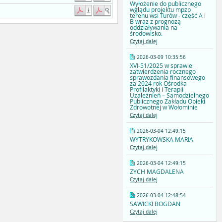
Wyłożenie do publicznego
wglądu projektu mpzp
terenu wsi Turów - część A i
B wraz z prognozą
oddziaływania na
środowisko.
Czytaj dalej
2026-03-09 10:35:56
XVI-51/2025 w sprawie
zatwierdzenia rocznego
sprawozdania finansowego
za 2024 rok Ośrodka
Profilaktyki i Terapii
Uzależnień – Samodzielnego
Publicznego Zakładu Opieki
Zdrowotnej w Wołominie
Czytaj dalej
2026-03-04 12:49:15
WYTRYKOWSKA MARIA
Czytaj dalej
2026-03-04 12:49:15
ZYCH MAGDALENA
Czytaj dalej
2026-03-04 12:48:54
SAWICKI BOGDAN
Czytaj dalej