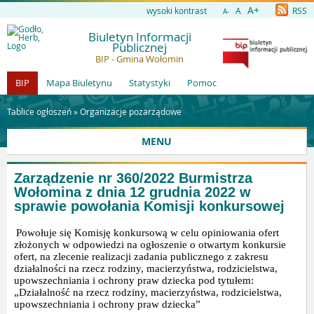
A+
wysoki kontrast
A
RSS
A-
Biuletyn Informacji
Publicznej
BIP - Gmina Wołomin
BIP
Mapa Biuletynu
Statystyki
Pomoc
Tablice ogłoszeń »
Organizacje pozarządowe
MENU
Zarządzenie nr 360/2022 Burmistrza
Wołomina z dnia 12 grudnia 2022 w
sprawie powołania Komisji konkursowej
Powołuje się Komisję konkursową w celu opiniowania ofert
złożonych w odpowiedzi na ogłoszenie o otwartym konkursie
ofert, na zlecenie realizacji zadania publicznego z zakresu
działalności na rzecz rodziny, macierzyństwa, rodzicielstwa,
upowszechniania i ochrony praw dziecka pod tytułem:
„Działalność na rzecz rodziny, macierzyństwa, rodzicielstwa,
upowszechniania i ochrony praw dziecka”