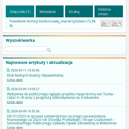
Historia
Załączniki (1)
Metadane
Drukuj
zmian
Powołanie Komisji konkursowej_macierzyństwo (72.9k
B)
Wyszukiwarka
Najnowsze artykuły i aktualizacje
2026-03-11 14:26:06
Klub Radnych Koalicji Obywatelskiej
Czytaj dalej
2026-03-09 14:04:27
Wyłożenie do publicznego wglądu projektu mpzp terenu wsi Turów -
część A i B wraz z prognozą oddziaływania na środowisko.
Czytaj dalej
2026-03-09 10:35:56
XVI-51/2025 w sprawie zatwierdzenia rocznego sprawozdania
finansowego za 2024 rok Ośrodka Profilaktyki i Terapii Uzależnień –
Samodzielnego Publicznego Zakładu Opieki Zdrowotnej w Wołominie
Czytaj dalej