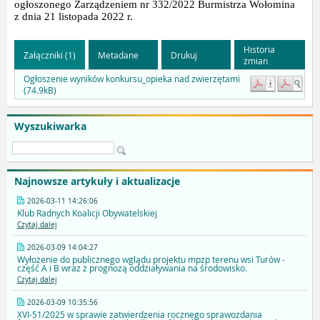
ogłoszonego Zarządzeniem nr 332/2022 Burmistrza Wołomina
z dnia 21 listopada 2022 r.
Historia
Załączniki (1)
Metadane
Drukuj
zmian
Ogłoszenie wyników konkursu_opieka nad zwierzętami
(74.9kB)
Wyszukiwarka
Najnowsze artykuły i aktualizacje
2026-03-11 14:26:06
Klub Radnych Koalicji Obywatelskiej
Czytaj dalej
2026-03-09 14:04:27
Wyłożenie do publicznego wglądu projektu mpzp terenu wsi Turów -
część A i B wraz z prognozą oddziaływania na środowisko.
Czytaj dalej
2026-03-09 10:35:56
XVI-51/2025 w sprawie zatwierdzenia rocznego sprawozdania