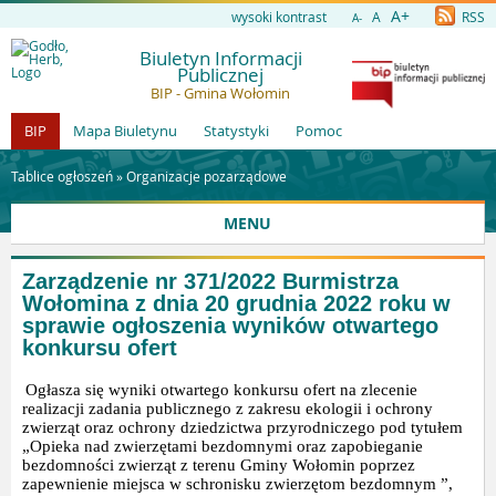
A+
wysoki kontrast
A
RSS
A-
Biuletyn Informacji
Publicznej
BIP - Gmina Wołomin
BIP
Mapa Biuletynu
Statystyki
Pomoc
Tablice ogłoszeń »
Organizacje pozarządowe
MENU
Zarządzenie nr 371/2022 Burmistrza
Wołomina z dnia 20 grudnia 2022 roku w
sprawie ogłoszenia wyników otwartego
konkursu ofert
Ogłasza się wyniki otwartego konkursu ofert na zlecenie
realizacji zadania publicznego z zakresu ekologii i ochrony
zwierząt oraz ochrony dziedzictwa przyrodniczego pod tytułem
„Opieka nad zwierzętami bezdomnymi oraz zapobieganie
bezdomności zwierząt z terenu Gminy Wołomin poprzez
zapewnienie miejsca w schronisku zwierzętom bezdomnym ”,