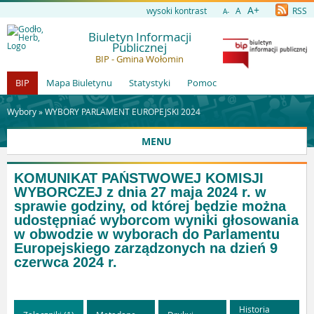
A+
wysoki kontrast
A
RSS
A-
Biuletyn Informacji
Publicznej
BIP - Gmina Wołomin
BIP
Mapa Biuletynu
Statystyki
Pomoc
Wybory »
WYBORY PARLAMENT EUROPEJSKI 2024
MENU
KOMUNIKAT PAŃSTWOWEJ KOMISJI
WYBORCZEJ z dnia 27 maja 2024 r. w
sprawie godziny, od której będzie można
udostępniać wyborcom wyniki głosowania
w obwodzie w wyborach do Parlamentu
Europejskiego zarządzonych na dzień 9
czerwca 2024 r.
Historia