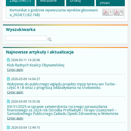
Załączniki (1)
Metadane
Drukuj
zmian
Komunikat o godzinie wywieszania wyników głosowani
a_2024(1) (62.1kB)
Wyszukiwarka
Najnowsze artykuły i aktualizacje
2026-03-11 14:26:06
Klub Radnych Koalicji Obywatelskiej
Czytaj dalej
2026-03-09 14:04:27
Wyłożenie do publicznego wglądu projektu mpzp terenu wsi Turów -
część A i B wraz z prognozą oddziaływania na środowisko.
Czytaj dalej
2026-03-09 10:35:56
XVI-51/2025 w sprawie zatwierdzenia rocznego sprawozdania
finansowego za 2024 rok Ośrodka Profilaktyki i Terapii Uzależnień –
Samodzielnego Publicznego Zakładu Opieki Zdrowotnej w Wołominie
Czytaj dalej
2026-03-04 12:49:15