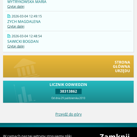
WYTRYKOWSKA MARIA
Czytaj dalej
2026-03-04 12:49:15
ZYCH MAGDALENA
Czytaj dalej
2026-03-04 12:48:54
SAWICKI BOGDAN
Czytaj dalej
STRONA
GŁÓWNA
URZĘDU
LICZNIK ODWIEDZIN
38313862
Od dnia 29 października 2010
Przejdź do góry
Zamknij
W ramach naszej witryny stosujemy pliki