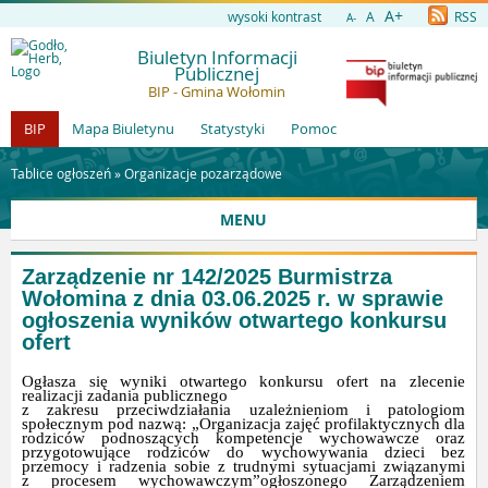
A+
wysoki kontrast
A
RSS
A-
Biuletyn Informacji
Publicznej
BIP - Gmina Wołomin
BIP
Mapa Biuletynu
Statystyki
Pomoc
Tablice ogłoszeń »
Organizacje pozarządowe
MENU
Zarządzenie nr 142/2025 Burmistrza
Wołomina z dnia 03.06.2025 r. w sprawie
ogłoszenia wyników otwartego konkursu
ofert
Ogłasza się wyniki otwartego konkursu ofert na zlecenie
realizacji zadania publicznego
z zakresu przeciwdziałania uzależnieniom i patologiom
społecznym pod nazwą: „Organizacja zajęć profilaktycznych dla
rodziców podnoszących kompetencje wychowawcze oraz
przygotowujące rodziców do wychowywania dzieci bez
przemocy i radzenia sobie z trudnymi sytuacjami związanymi
z procesem wychowawczym”ogłoszonego Zarządzeniem