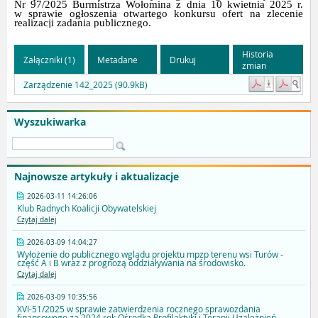
Nr 97/2025 Burmistrza Wołomina z dnia 10 kwietnia 2025 r.
w sprawie ogłoszenia otwartego konkursu ofert na zlecenie
realizacji zadania publicznego.
Historia
Załączniki (1)
Metadane
Drukuj
zmian
Zarządzenie 142_2025 (90.9kB)
Wyszukiwarka
Najnowsze artykuły i aktualizacje
2026-03-11 14:26:06
Klub Radnych Koalicji Obywatelskiej
Czytaj dalej
2026-03-09 14:04:27
Wyłożenie do publicznego wglądu projektu mpzp terenu wsi Turów -
część A i B wraz z prognozą oddziaływania na środowisko.
Czytaj dalej
2026-03-09 10:35:56
XVI-51/2025 w sprawie zatwierdzenia rocznego sprawozdania
finansowego za 2024 rok Ośrodka Profilaktyki i Terapii Uzależnień –