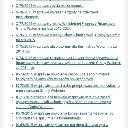
X-79/2015 w sprawie zbycia nieruchomości
X-78/2015 w sprawie wyrażenia zgody na dzierżawę
nieruchomości
X-77/2015 w sprawie zmiany Wieloletniej Prognozy Finansowej
Gminy Wołomin na lata 2015-2024
X-76/2015 w sprawie zmiany uchwały budżetowej Gminy Wołomin
na rok 2015
X-75/2015 w sprawie absolutorium dla Burmistrza Wołomina za
2014 rok
X-74/2015 w sprawie rozpatrzenia i zatwierdzenia sprawozdania
finansowego i sprawozdania z wykonania budżetu Gminy Wołomin
za 2014 rok
IX-73/2015 w sprawie powołania Zespołu ds. zaopiniowania
kandydató na ławników do sądów powszechnych
IX-72/2015 w sprawie zasad i trybu przeprowadzania konsultacji z
mieszkańcami Gminy Wołomin
IX-71/2015 zmieniająca uchwałę w sprawie ustalenia zasad
wynajmowania lokali wchodzących w skład mieszkaniowego
zasobu Gminy Wołomin
IX-70/2015 w sprawie powołania komisji inwentaryzacyjnej do
sporządzenia spisu mienia komunalnego
IX-69/2015 w sprawie regulaminu parkingu działajacego w