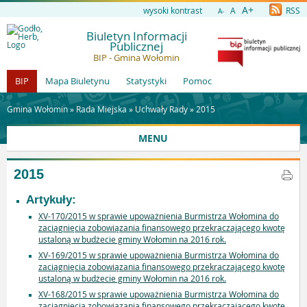
A+
wysoki kontrast
A
RSS
A-
Biuletyn Informacji
Publicznej
BIP - Gmina Wołomin
BIP
Mapa Biuletynu
Statystyki
Pomoc
Gmina Wołomin »
Rada Miejska
»
Uchwały Rady
»
2015
MENU
2015
Artykuły:
XV-170/2015 w sprawie upoważnienia Burmistrza Wołomina do
zaciągnięcia zobowiązania finansowego przekraczającego kwotę
ustaloną w budżecie gminy Wołomin na 2016 rok.
XV-169/2015 w sprawie upoważnienia Burmistrza Wołomina do
zaciągnięcia zobowiązania finansowego przekraczającego kwotę
ustaloną w budżecie gminy Wołomin na 2016 rok.
XV-168/2015 w sprawie upoważnienia Burmistrza Wołomina do
zaciągnięcia zobowiązania finansowego przekraczającego kwotę