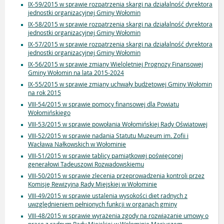
IX-59/2015 w sprawie rozpatrzenia skargi na działalność dyrektora
jednostki organizacyjnej Gminy Wołomin
IX-58/2015 w sprawie rozpatrzenia skargi na działalność dyrektora
jednostki organizacyjnej Gminy Wołomin
IX-57/2015 w sprawie rozpatrzenia skargi na działalność dyrektora
jednostki organizacyjnej Gminy Wołomin
IX-56/2015 w sprawie zmiany Wieloletniej Prognozy Finansowej
Gminy Wołomin na lata 2015-2024
IX-55/2015 w sprawie zmiany uchwały budżetowej Gminy Wołomin
na rok 2015
VIII-54/2015 w sprawie pomocy finansowej dla Powiatu
Wołomińskiego
VIII-53/2015 w sprawie powołania Wołomińskiej Rady Oświatowej
VIII-52/2015 w sprawie nadania Statutu Muzeum im. Zofii i
Wacława Nałkowskich w Wołominie
VIII-51/2015 w sprawie tablicy pamiątkowej poświęconej
generałowi Tadeuszowi Rozwadowskiemu
VIII-50/2015 w sprawie zlecenia przeprowadzenia kontroli przez
Komisję Rewizyjną Rady Miejskiej w Wołominie
VIII-49/2015 w sprawie ustalenia wysokości diet radnych z
uwzględnieniem pełnionych funkcji w organach gminy
VIII-48/2015 w sprawie wyrażenia zgody na rozwiązanie umowy o