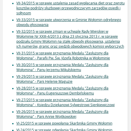
VII-34/2015 w sprawie ustalenia zasad wypłacania diet oraz zwrotu
kosztów podróży służbowej przewodniczącym zarządów osiedli i
sołtysom
VII-33/2015 w sprawie utworzenia w Gminie Wołomin odrębnego
obwodu głosowania
VII-32/2015 w sprawie zmian w uchwale Rady Miejskiej w
Wołominie Nr XXIII-4/2013 z dnia 23 stycznia 2013 r. w sprawie
podziału Gminy Wołomin na stałe obwody głosowania, ustalenia
ich numerów, granic oraz siedzib obwodowych komisji wyborczych
VII-31/2015 w sprawie przyznania Medalu "Zasłużony dla
Wołomina" - Parafii Pw. Św. Józefa Robotnika w Wołominie
VII-30/2015 w sprawie przyznania Medalu "Zasłużony dla
Wołomina" - Panu Jerzemu Mikulskiemu
VII-29/2015 w sprawie przyznania Medalu "Zasłużony dla
Wołomina" - Pani Helenie Maguzie
VII-28/2015 w sprawie przyznania Medalu "Zasłużony dla
Wołomina" - Panu Eugeniuszowi Dembińskiemu
VII-27/2015 w sprawie przyznania Medalu "Zasłużony dla
Wołomina" - Ksiedzu Dziekanowi Sylwestrowi Sienkiewiczowi
VII-26/2015 w sprawie przyznania Medalu "Zasłużony dla
Wołomina" - Pani Annie Wojtkowskiej
VI-25/2015 w sprawie powołania Skarbnika Gminy Wołomin
VI-24/2015 w sprawie odwołania Skarbnika Gminy Wołomin