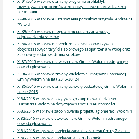
XI-91/2015 w sprawie zmiany programu profilaktyki i
rozwiazywania problemów alkoholowych oraz przeciwdziałania
narkomanii
XI-90/2015 w sprawie ustanowienia pomników przyrody "Andrzej" i
"Witold"
XI-89/2015 w sprawie regulaminu dostarczania wody i
odprowadzania ścieków
XI-88/2015 w sprawie przedłuzenia czasu obowiązywania
dotychczasowych taryf dla zbiorowego zaopatrzenia w wodę oraz
zbiorowego odprowadzania ścieków
XI-87/2015 w sprawie utworzenia w Gminie Wołomin odrębnego
obwodu głosowania
XI-86/2015 w sprawie zmiany Wieloletniej Prognozy Finansowej
Gminy Wołomin na lata 2015-20124
XI-85/2015 w sprawie zmiany uchwały budżetowej Gminy Wołomin
na rok 2015
X-84/2015 w sprawie pozytywnego zaopiniowania działań
Burmistrza Wołomina dotyczących zbycia nieruchomości
X-83/2015 w sprawie zaopiniowania projektu aglomeracji Wołomin
X-82/2015 w sprawie utworzenia w Gminie Wołomin odrebnego
obwodu głosowania
X-81/2015 w sprawie przejęcia zadania z zakresu Gminy Zielonka
X-80/2015 w sprawie przekazania nieruchomości