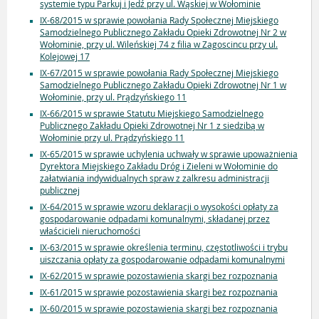
systemie typu Parkuj i Jedź przy ul. Wąskiej w Wołominie
IX-68/2015 w sprawie powołania Rady Społecznej Miejskiego
Samodzielnego Publicznego Zakładu Opieki Zdrowotnej Nr 2 w
Wołominie, przy ul. Wileńskiej 74 z filia w Zagoscincu przy ul.
Kolejowej 17
IX-67/2015 w sprawie powołania Rady Społecznej Miejskiego
Samodzielnego Publicznego Zakładu Opieki Zdrowotnej Nr 1 w
Wołominie, przy ul. Prądzyńskiego 11
IX-66/2015 w sprawie Statutu Miejskiego Samodzielnego
Publicznego Zakładu Opieki Zdrowotnej Nr 1 z siedzibą w
Wołominie przy ul. Prądzyńskiego 11
IX-65/2015 w sprawie uchylenia uchwały w sprawie upoważnienia
Dyrektora Miejskiego Zakładu Dróg i Zieleni w Wołominie do
załatwiania indywidualnych spraw z zalkresu administracji
publicznej
IX-64/2015 w sprawie wzoru deklaracji o wysokości opłaty za
gospodarowanie odpadami komunalnymi, składanej przez
właścicieli nieruchomości
IX-63/2015 w sprawie określenia terminu, częstotliwości i trybu
uiszczania opłaty za gospodarowanie odpadami komunalnymi
IX-62/2015 w sprawie pozostawienia skargi bez rozpoznania
IX-61/2015 w sprawie pozostawienia skargi bez rozpoznania
IX-60/2015 w sprawie pozostawienia skargi bez rozpoznania