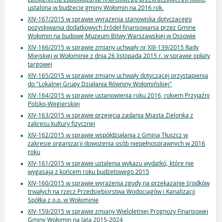
ustaloną w budżecie gminy Wołomin na 2016 rok.
XIV-167/2015 w sprawie wyrażenia stanowiska dotyczacego
pozyskiwania dodatkowych źródeł finansowania przez Gmine
Wołomin na budowę Muzeum Bitwy Warszawskiej w Ossowie
XIV-166/2015 w sprawie zmiany uchwały nr XIII-139/2015 Rady
Miejskiej w Wołominie z dnia 26 listopada 2015 r. w sprawie opłaty
targowej
XIV-165/2015 w sprawie zmiany uchwały dotyczącej przystapienia
do "Lokalnej Grupy Działania Równiny Wołomińskiej"
XIV-164/2015 w sprawie ustanowienia roku 2016, rokiem Przyjaźni
Polsko-Węgierskiej
XIV-163/2015 w sprawie przejęcia zadania Miasta Zielonka z
zakresu kultury fizycznej
XIV-162/2015 w sprawie współdziałania z Gminą Tłuszcz w
zakresie organizacji dowożenia osób niepełnosprawnych w 2016
roku
XIV-161/2015 w sprawie ustalenia wykazu wydatkó, które nie
wygasają z końcem roku budżetowego 2015
XIV-160/2015 w sprawie wyrażenia zgody na przekazanie środków
trwałych na rzecz Przedsiębiorstwa Wodociagów i Kanalizacji
Spółka z o.o. w Wołominie
XIV-159/2015 w sprawie zmiany Wieloletniej Prognozy Finansowej
Gminy Wołomin na lata 2015-2024