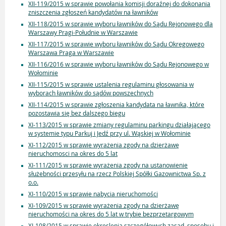
XII-119/2015 w sprawie powołania komisji doraźnej do dokonania
zniszczenia zgłoszeń kandydatów na ławników
XII-118/2015 w sprawie wyboru ławników do Sądu Rejonowego dla
Warszawy Pragi-Południe w Warszawie
XII-117/2015 w sprawie wyboru ławników do Sądu Okręgowego
Warszawa Praga w Warszawie
XII-116/2016 w sprawie wyboru ławników do Sądu Rejonowego w
Wołominie
XII-115/2015 w sprawie ustalenia regulaminu głosowania w
wyborach ławników do sądów powszechnych
XII-114/2015 w sprawie zgłoszenia kandydata na ławnika, które
pozostawia się bez dalszego biegu
XI-113/2015 w sprawie zmiany regulaminu parkingu działającego
w systemie typu Parkuj i Jedź przy ul. Wąskiej w Wołominie
XI-112/2015 w sprawie wyrażenia zgody na dzierżawę
nieruchomosci na okres do 5 lat
XI-111/2015 w sprawie wyrażenia zgody na ustanowienie
służebności przesyłu na rzecz Polskiej Spółki Gazownictwa Sp. z
o.o.
XI-110/2015 w sprawie nabycia nieruchomości
XI-109/2015 w sprawie wyrażenia zgody na dzierżawę
nieruchomości na okres do 5 lat w trybie bezprzetargowym
XI-108/2015 w sprawie okreslenia szczegółowych zasad, sposobu i