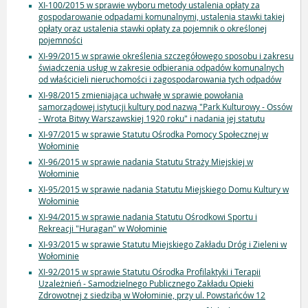
XI-100/2015 w sprawie wyboru metody ustalenia opłaty za
gospodarowanie odpadami komunalnymi, ustalenia stawki takiej
opłaty oraz ustalenia stawki opłaty za pojemnik o określonej
pojemności
XI-99/2015 w sprawie określenia szczegółowego sposobu i zakresu
świadczenia usług w zakresie odbierania odpadów komunalnych
od właścicieli nieruchomości i zagospodarowania tych odpadów
XI-98/2015 zmieniająca uchwałę w sprawie powołania
samorządowej istytucji kultury pod nazwą "Park Kulturowy - Ossów
- Wrota Bitwy Warszawskiej 1920 roku" i nadania jej statutu
XI-97/2015 w sprawie Statutu Ośrodka Pomocy Społecznej w
Wołominie
XI-96/2015 w sprawie nadania Statutu Straży Miejskiej w
Wołominie
XI-95/2015 w sprawie nadania Statutu Miejskiego Domu Kultury w
Wołominie
XI-94/2015 w sprawie nadania Statutu Ośrodkowi Sportu i
Rekreacji "Huragan" w Wołominie
XI-93/2015 w sprawie Statutu Miejskiego Zakładu Dróg i Zieleni w
Wołominie
XI-92/2015 w sprawie Statutu Ośrodka Profilaktyki i Terapii
Uzależnień - Samodzielnego Publicznego Zakładu Opieki
Zdrowotnej z siedzibą w Wołominie, przy ul. Powstańców 12