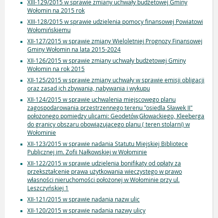
XIII-129/2015 w sprawie zmiany uchwały budżetowej Gminy
Wołomin na 2015 rok
XIII-128/2015 w sprawie udzielenia pomocy finansowej Powiatowi
Wołomińskiemu
XII-127/2015 w sprawie zmiany Wieloletniej Prognozy Finansowej
Gminy Wołomin na lata 2015-2024
XII-126/2015 w sprawie zmiany uchwały budżetowej Gminy
Wołomin na rok 2015
XII-125/2015 w sprawie zmiany uchwały w sprawie emisji obligacji
oraz zasad ich zbywania, nabywania i wykupu
XII-124/2015 w sprawie uchwalenia miejscowego planu
zagospodarowania przestrzennego terenu "osiedla Sławek II"
położonego pomiędzy ulicami: Geodetów,Głowackiego, Kleeberga
do granicy obszaru obowiązujacego planu ( teren stolarni) w
Wołominie
XII-123/2015 w sprawie nadania Statutu Miejskiej Bibliotece
Publicznej im. Zofii Nałkowskiej w Wołominie
XII-122/2015 w sprawie udzielenia bonifikaty od opłaty za
przekształcenie prawa użytkowania wieczystego w prawo
własności nieruchomości położonej w Wołominie przy ul.
Leszczyńskiej 1
XII-121/2015 w sprawie nadania nazw ulic
XII-120/2015 w sprawie nadania nazwy ulicy