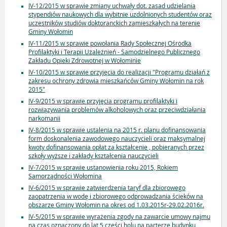
IV-12/2015 w sprawie zmiany uchwały dot. zasad udzielania
stypendiów naukowych dla wybitnie uzdolnionych studentów oraz
uczestników studiów doktoranckich zamieszkałych na terenie
Gminy Wołomin
IV-11/2015 w sprawie powołania Rady Społecznej Ośrodka
Profilaktyki i Terapii Uzależnień - Samodzielnego Publicznego
Zakładu Opieki Zdrowotnej w Wołominie
IV-10/2015 w sprawie przyjęcia do realizacji "Programu działań z
zakresu ochrony zdrowia mieszkańców Gminy Wołomin na rok
2015"
IV-9/2015 w sprawie przyjęcia programu profilaktyki i
rozwiązywania problemów alkoholowych oraz przeciwdziałania
narkomanii
IV-8/2015 w sprawie ustalenia na 2015 r. planu dofinansowania
form doskonalenia zawodowego nauczycieli oraz maksymalnej
kwoty dofinansowania opłat za kształcenie , pobieranych przez
szkoły wyższe i zakłady kształcenia nauczycieli
IV-7/2015 w sprawie ustanowienia roku 2015, Rokiem
Samorządności Wołomina
IV-6/2015 w sprawie zatwierdzenia taryf dla zbiorowego
zaopatrzenia w wodę i zbiorowego odprowadzania ścieków na
obszarze Gminy Wołomin na okres od 1.03.2015r-29.02.2016r.
IV-5/2015 w sprawie wyrażenia zgody na zawarcie umowy najmu
na czas oznaczony do lat 5 części holu na parterze budynku