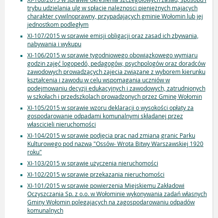
trybu udzielania ulg w spłacie naleznosci pieniężnych majacych
charakter cywilnoprawny, przypadających gminie Wołomin lub jej
jednostkom podległym
XI-107/2015 w sprawie emisji obligacji oraz zasad ich zbywania,
nabywania i wykupu
XI-106/2015 w sprawie tygodniowego obowiązkowego wymiaru
godzin zajęć logopedó, pedagogów, psychpologów oraz doradców
zawodowych prowadzących zajecia związane z wyborem kierunku
kształcenia i zawodu w celu wspomagania uczniów w
podejmowaniu decyzji edukacyjnych i zawodowych, zatrudnionych
w szkołach i przedszkolach prowadzonych przez Gminę Wołomin
XI-105/2015 w sprawie wzoru deklaracji o wysokości opłaty za
gospodarowanie odpadami komunalnymi składanej przez
włascicieli nieruchomości
XI-104/2015 w sprawie podjęcia prac nad zmianą granic Parku
Kulturowego pod nazwą "Ossów- Wrota Bitwy Warszawskiej 1920
roku"
XI-103/2015 w sprawie użyczenia nieruchomości
XI-102/2015 w sprawie przekazania nieruchomości
XI-101/2015 w sprawie powierzenia Miejskiemu Zakładowi
Oczyszczania Sp. z o.o. w Wołominie wykonywania zadań własnych
Gminy Wołomin polegajacych na zagospodarowaniu odpadów
komunalnych