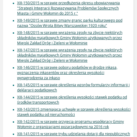
XIII-150/2015 w sprawie przedłużenia okresu obowiązywania
"Strategii Integracji Rozwiązywania Problemów Społecznych
Miasta i Gminy Wołomin do 2015 r."
XIII-149/2015 w sprawie zmiany granic parku kulturowego pod
nazwą "Ossów Wrota Bitwy Warszawskiej 1920 roku"
XIII-148/2015 w sprawie wyrażenia zgody na zbycie niektórych
składników majątkowych Gminy Wołomin użytkowanych przez
Miejski Zakład Dróg i Zieleni w Wołominie
XIII-147/2015 w sprawie wyrażenia zgody na zbycie niektórych
składników majątkowych Gminy Wołomin użytkowanych przez
Miejski Zakład Dróg i Zieleni w Wołominie
XIII-146/2015 w sprawie poboru podatków w drodze inkasa,
wyznaczenia inkasentów oraz okreslenia wysokości
wynagrodzenia za inkaso
XIII-145/2015 w sprawie określenia wzorów formularzy informacji i
deklaracji podatkowych
XIII-144/2015 w sprawie określenia wysokości stawek podatku od
środków transportowych
XIII-143/2015 zmieniająca uchwałę w sprawie określenia wysokości
stawek podatku od nieruchomości
XIII-142/2015 w sprawie przyjecia programu współpracy Gminy
Wołomin z organizacjami pozarządowymi na 2016 rok
XIII-141/2015 w sprawie trybu udzielania dotacji dla niepublicznych