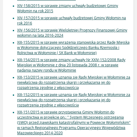
XIV-158/2015 w sprawie zmiany uchwały budżetowej Gminy
Wołomin na rok 2015
XIV-157/2015 w sprawie uchwały budżetowej Gminy Wołomin na
rok 2016
XIV-156/2015 w sprawie Wieloletniej Prognozy Finansowej Gminy
wołomin na lata 2016-2024
XIII-155/2015 w sprawie wyrażenia stanowiska przez Radę Miejską
w Wołominie dotyczącego Spółdzielczego Banku Rzemiosła i
Rolnictwa w Wołominie ( SK Bank w Wołominie)
XIII-154/2015 w sprawie zmiany uchwały Nr XXIV-152/2008 Rady
Miejskiej w Wołominie z dnia 20 listopada 2008 r. w sprawie
nadania nazwy rondu w Wołominie
XIII-153/2015 w sprawie uznania się Rady Miejskiej w Wołominie za
niewłaściwą do rozpatrzenia skargi i przekazania jej do
rozpatrzenia zgodnie z własciwością
XIII-152/2015 w sprawie uznania się Rady Miejskiej w Wołominie za
niewłaściwą do rozpatrzenia skargi i przekazania jej do
rozpatrzenia zgodnie z własciwością
XIII-151/2015 w sprawie przystąpienia Gminy Wołomin do
uczestnictwa w projekcie pn.: " System Wczesnego ostrzegania
(SWO) przed zjawiskami katastrofalnymi w Powiecie Wołomińskim"
w ramach Regionalnego Programu Operacyjnego Województwa
Mazowieckiego 2014-2020