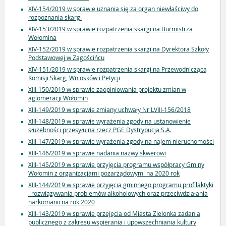
XIV-154/2019 w sprawie uznania się za organ niewłaściwy do
rozpoznania skargi
XIV-153/2019 w sprawie rozpatrzenia skargi na Burmistrza
Wołomina
XIV-152/2019 w sprawie rozpatrzenia skargi na Dyrektora Szkoły
Podstawowej w Zagościńcu
XIV-151/2019 w sprawie rozpatrzenia skargi na Przewodniczącą
Komisji Skarg, Wniosków i Petycji
XIII-150/2019 w sprawie zaopiniowania projektu zmian w
aglomeracji Wołomin
XIII-149/2019 w sprawie zmiany uchwały Nr LVIII-156/2018
XIII-148/2019 w sprawie wyrażenia zgody na ustanowienie
służebności przesyłu na rzecz PGE Dystrybucja S.A.
XIII-147/2019 w sprawie wyrażenia zgody na najem nieruchomości
XIII-146/2019 w sprawie nadania nazwy skwerowi
XIII-145/2019 w sprawie przyjęcia programu współpracy Gminy
Wołomin z organizacjami pozarządowymi na 2020 rok
XIII-144/2019 w sprawie przyjęcia gminnego programu profilaktyki
i rozwiązywania problemów alkoholowych oraz przeciwdziałania
narkomanii na rok 2020
XIII-143/2019 w sprawie przejęcia od Miasta Zielonka zadania
publicznego z zakresu wspierania i upowszechniania kultury