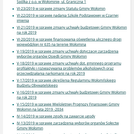
Spólka z o.o. w Wołominie, ul. Graniczna 1
VI-23/2019 w sprawie zmiany Statutu Gminy Wołomin
VI-22/2019 w sprawie nadania Szkole Podstawowej w Czarnej
imienia
VI-21/2019 w sprawie zmiany uchwały budżetowej Gminy Wołomin
na rok 2019
VI-20/2019 w sprawie finansowania oświetlenia ulicznego drogi
wojewódzkiej nr 635 na terenie Wołomina
V-19/2019 w sprawie zmiany uchwały dotyczacej zarządzenia
wyborów organów Osiedli Gminy Wołomin
V-18/2019 w sprawie zmiany uchwały dot. gminnego programu
profilaktyki i rozwiązywania problemów alkoholowych oraz
przeciwdziałania narkomanii na rok 2019
V-17/2019 w sprawie określenia Regulaminu Wołomńskiego
Budżetu Obywatelskiego
V-16/2019 w sprawie zmiany uchwały budżetowej Gminy Wołomin
na rok 2019
V-15/2019 w sprawie Wieloletniej Prognozy Finansowej Gminy
Wołomin na lata 2019 -2034
IV-14/2019 w sprawie zgody na zawarcie ugody
IV-13/2019 w sprawie zarządzenia wyborów organów Sołectw
Gminy Wołomin