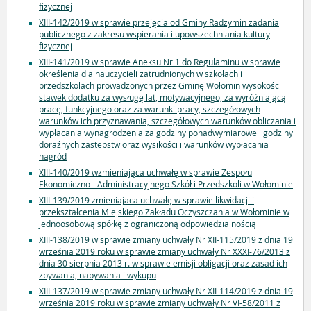
fizycznej
XIII-142/2019 w sprawie przejęcia od Gminy Radzymin zadania
publicznego z zakresu wspierania i upowszechniania kultury
fizycznej
XIII-141/2019 w sprawie Aneksu Nr 1 do Regulaminu w sprawie
określenia dla nauczycieli zatrudnionych w szkołach i
przedszkolach prowadzonych przez Gminę Wołomin wysokości
stawek dodatku za wysługę lat, motywacyjnego, za wyróżniającą
pracę, funkcyjnego oraz za warunki pracy, szczegółowych
warunków ich przyznawania, szczegółowych warunków obliczania i
wypłacania wynagrodzenia za godziny ponadwymiarowe i godziny
doraźnych zastepstw oraz wysikości i warunków wypłacania
nagród
XIII-140/2019 wzmieniająca uchwałę w sprawie Zespołu
Ekonomiczno - Administracyjnego Szkół i Przedszkoli w Wołominie
XIII-139/2019 zmieniajaca uchwałę w sprawie likwidacji i
przekształcenia Miejskiego Zakładu Oczyszczania w Wołominie w
jednoosobową spółkę z ograniczoną odpowiedzialnością
XIII-138/2019 w sprawie zmiany uchwały Nr XII-115/2019 z dnia 19
września 2019 roku w sprawie zmiany uchwały Nr XXXI-76/2013 z
dnia 30 sierpnia 2013 r. w sprawie emisji obligacji oraz zasad ich
zbywania, nabywania i wykupu
XIII-137/2019 w sprawie zmiany uchwały Nr XII-114/2019 z dnia 19
września 2019 roku w sprawie zmiany uchwały Nr VI-58/2011 z