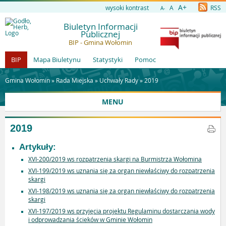
A+
wysoki kontrast
A
RSS
A-
Biuletyn Informacji
Publicznej
BIP - Gmina Wołomin
BIP
Mapa Biuletynu
Statystyki
Pomoc
Gmina Wołomin »
Rada Miejska
»
Uchwały Rady
»
2019
MENU
2019
Artykuły:
XVI-200/2019 ws rozpatrzenia skargi na Burmistrza Wołomina
XVI-199/2019 ws uznania się za organ niewłaściwy do rozpatrzenia
skargi
XVI-198/2019 ws uznania się za organ niewłaściwy do rozpatrzenia
skargi
XVI-197/2019 ws przyjęcia projektu Regulaminu dostarczania wody
i odprowadzania ścieków w Gminie Wołomin