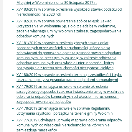
Miejskiej w Wołominie z dnia 30 listopada 2017 r.
XV-183/2019 w sprawie określenia wysokości stawek podatku od
nieruchomości na 2020 rok
XV-182/2019 w sprawie powierzenia spółce Miejski Zakład
Oczyszczania W Wołominie Sp. z o.o. z siedzibą w Wołominie,
zadania własnego Gminy Wołomin z zakresu zagospodarowania
odpadów komunalnych
XV-181/2019 w sprawie określenia górnych stawek opłat
ponoszonych przez właścieli nieruchomości, którzy nie są
zobowiązani do ponoszenia opłat za gospodarowanie odpadami
komunalnymi na rzecz gminy za usługi w zakresie odbierania
odpadów komunalnych oraz właścieli nieruchomości, którzy
pozbywają sie z terenu nieruchomości nieczystosci ciekłych
XV-180/2019 w sprawie określenia terminu, czestotliwości i trybu
uiszczania opłaty za gospodarowanie odpadami komunalnymi
XV-179/2019 zmieniająca uchwałę w sprawie określenia
szczegółowego sposobu i zakresu świadczenia usług w w zakresie
odbierania odpadów komunalnych od właścieli nieruchomości i
zagospodarowania tych odpadów
XV-178/2019 zmieniająca uchwałę w sprawie Regulaminu
utrzymania czystości i porządku na terenie gminy Wołomin
XV-177/2019 uchylająca uchwałę w sprawie odbierania odpadów
komunalnych od właścicieli nieruchomości na których nie
zamieszkuja mieszkańcy