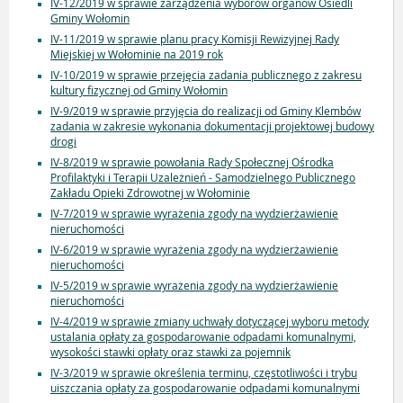
IV-12/2019 w sprawie zarządzenia wyborów organów Osiedli
Gminy Wołomin
IV-11/2019 w sprawie planu pracy Komisji Rewizyjnej Rady
Miejskiej w Wołominie na 2019 rok
IV-10/2019 w sprawie przejęcia zadania publicznego z zakresu
kultury fizycznej od Gminy Wołomin
IV-9/2019 w sprawie przyjęcia do realizacji od Gminy Klembów
zadania w zakresie wykonania dokumentacji projektowej budowy
drogi
IV-8/2019 w sprawie powołania Rady Społecznej Ośrodka
Profilaktyki i Terapii Uzależnień - Samodzielnego Publicznego
Zakładu Opieki Zdrowotnej w Wołominie
IV-7/2019 w sprawie wyrażenia zgody na wydzierżawienie
nieruchomości
IV-6/2019 w sprawie wyrażenia zgody na wydzierżawienie
nieruchomości
IV-5/2019 w sprawie wyrażenia zgody na wydzierżawienie
nieruchomości
IV-4/2019 w sprawie zmiany uchwały dotyczącej wyboru metody
ustalania opłaty za gospodarowanie odpadami komunalnymi,
wysokości stawki opłaty oraz stawki za pojemnik
IV-3/2019 w sprawie określenia terminu, częstotliwości i trybu
uiszczania opłaty za gospodarowanie odpadami komunalnymi