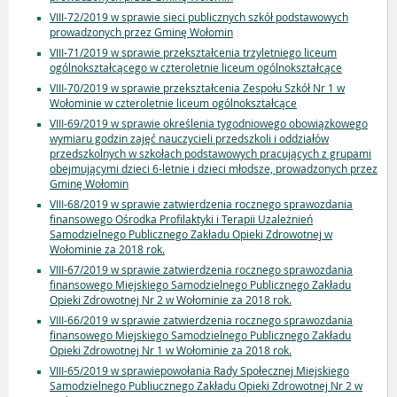
VIII-72/2019 w sprawie sieci publicznych szkół podstawowych
prowadzonych przez Gminę Wołomin
VIII-71/2019 w sprawie przekształcenia trzyletniego liceum
ogólnokształcącego w czteroletnie liceum ogólnokształcące
VIII-70/2019 w sprawie przekształcenia Zespołu Szkół Nr 1 w
Wołominie w czteroletnie liceum ogólnokształcące
VIII-69/2019 w sprawie określenia tygodniowego obowiązkowego
wymiaru godzin zajęć nauczycieli przedszkoli i oddziałów
przedszkolnych w szkołach podstawowych pracujących z grupami
obejmującymi dzieci 6-letnie i dzieci młodsze, prowadzonych przez
Gminę Wołomin
VIII-68/2019 w sprawie zatwierdzenia rocznego sprawozdania
finansowego Ośrodka Profilaktyki i Terapii Uzależnień
Samodzielnego Publicznego Zakładu Opieki Zdrowotnej w
Wołominie za 2018 rok.
VIII-67/2019 w sprawie zatwierdzenia rocznego sprawozdania
finansowego Miejskiego Samodzielnego Publicznego Zakładu
Opieki Zdrowotnej Nr 2 w Wołominie za 2018 rok.
VIII-66/2019 w sprawie zatwierdzenia rocznego sprawozdania
finansowego Miejskiego Samodzielnego Publicznego Zakładu
Opieki Zdrowotnej Nr 1 w Wołominie za 2018 rok.
VIII-65/2019 w sprawiepowołania Rady Społecznej Miejskiego
Samodzielnego Publiucznego Zakładu Opieki Zdrowotnej Nr 2 w