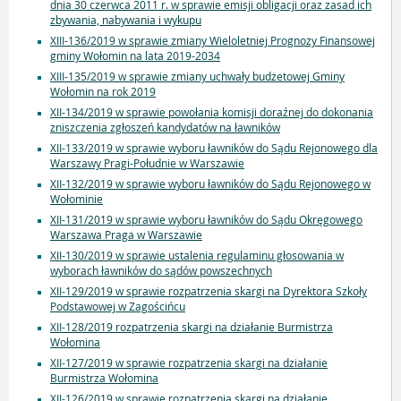
dnia 30 czerwca 2011 r. w sprawie emisji obligacji oraz zasad ich
zbywania, nabywania i wykupu
XIII-136/2019 w sprawie zmiany Wieloletniej Prognozy Finansowej
gminy Wołomin na lata 2019-2034
XIII-135/2019 w sprawie zmiany uchwały budżetowej Gminy
Wołomin na rok 2019
XII-134/2019 w sprawie powołania komisji doraźnej do dokonania
zniszczenia zgłoszeń kandydatów na ławników
XII-133/2019 w sprawie wyboru ławników do Sądu Rejonowego dla
Warszawy Pragi-Południe w Warszawie
XII-132/2019 w sprawie wyboru ławników do Sądu Rejonowego w
Wołominie
XII-131/2019 w sprawie wyboru ławników do Sądu Okręgowego
Warszawa Praga w Warszawie
XII-130/2019 w sprawie ustalenia regulaminu głosowania w
wyborach ławników do sądów powszechnych
XII-129/2019 w sprawie rozpatrzenia skargi na Dyrektora Szkoły
Podstawowej w Zagościńcu
XII-128/2019 rozpatrzenia skargi na działanie Burmistrza
Wołomina
XII-127/2019 w sprawie rozpatrzenia skargi na działanie
Burmistrza Wołomina
XII-126/2019 w sprawie rozpatrzenia skargi na działanie