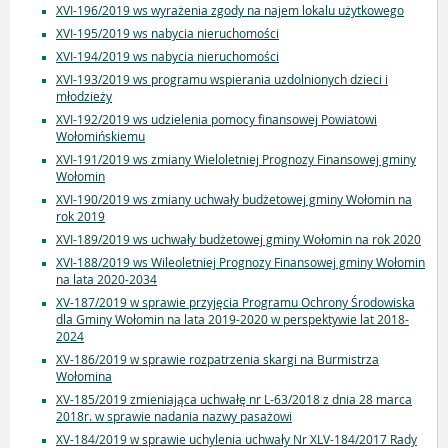
XVI-196/2019 ws wyrażenia zgody na najem lokalu użytkowego
XVI-195/2019 ws nabycia nieruchomości
XVI-194/2019 ws nabycia nieruchomości
XVI-193/2019 ws programu wspierania uzdolnionych dzieci i
młodzieży
XVI-192/2019 ws udzielenia pomocy finansowej Powiatowi
Wołomińskiemu
XVI-191/2019 ws zmiany Wieloletniej Prognozy Finansowej gminy
Wołomin
XVI-190/2019 ws zmiany uchwały budżetowej gminy Wołomin na
rok 2019
XVI-189/2019 ws uchwały budżetowej gminy Wołomin na rok 2020
XVI-188/2019 ws Wileoletniej Prognozy Finansowej gminy Wołomin
na lata 2020-2034
XV-187/2019 w sprawie przyjęcia Programu Ochrony Środowiska
dla Gminy Wołomin na lata 2019-2020 w perspektywie lat 2018-
2024
XV-186/2019 w sprawie rozpatrzenia skargi na Burmistrza
Wołomina
XV-185/2019 zmieniająca uchwałę nr L-63/2018 z dnia 28 marca
2018r. w sprawie nadania nazwy pasażowi
XV-184/2019 w sprawie uchylenia uchwały Nr XLV-184/2017 Rady