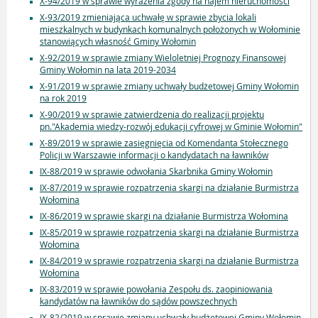
X-94/2019 w sprawie wyrażenia zgody na najem nieruchomości
X-93/2019 zmieniająca uchwałę w sprawie zbycia lokali
mieszkalnych w budynkach komunalnych położonych w Wołominie
stanowiących własność Gminy Wołomin
X-92/2019 w sprawie zmiany Wieloletniej Prognozy Finansowej
Gminy Wołomin na lata 2019-2034
X-91/2019 w sprawie zmiany uchwały budżetowej Gminy Wołomin
na rok 2019
X-90/2019 w sprawie zatwierdzenia do realizacji projektu
pn."Akademia wiedzy-rozwój edukacji cyfrowej w Gminie Wołomin"
X-89/2019 w sprawie zasięgnięcia od Komendanta Stołecznego
Policji w Warszawie informacji o kandydatach na ławników
IX-88/2019 w sprawie odwołania Skarbnika Gminy Wołomin
IX-87/2019 w sprawie rozpatrzenia skargi na działanie Burmistrza
Wołomina
IX-86/2019 w sprawie skargi na działanie Burmistrza Wołomina
IX-85/2019 w sprawie rozpatrzenia skargi na działanie Burmistrza
Wołomina
IX-84/2019 w sprawie rozpatrzenia skargi na działanie Burmistrza
Wołomina
IX-83/2019 w sprawie powołania Zespołu ds. zaopiniowania
kandydatów na ławników do sądów powszechnych
IX-82/2019 w sprawie zmiany uchwały budżetowej Gminy Wołomin