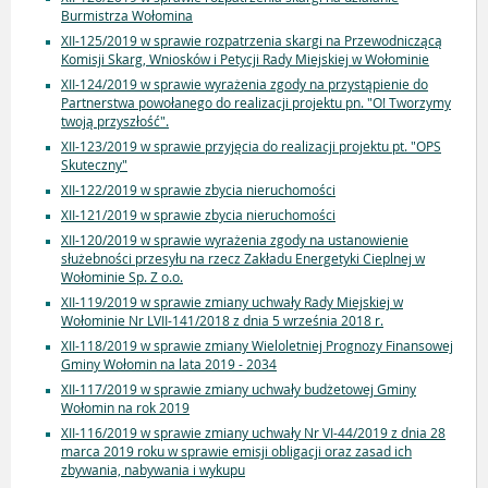
Burmistrza Wołomina
XII-125/2019 w sprawie rozpatrzenia skargi na Przewodniczącą
Komisji Skarg, Wniosków i Petycji Rady Miejskiej w Wołominie
XII-124/2019 w sprawie wyrażenia zgody na przystąpienie do
Partnerstwa powołanego do realizacji projektu pn. "O! Tworzymy
twoją przyszłość".
XII-123/2019 w sprawie przyjęcia do realizacji projektu pt. "OPS
Skuteczny"
XII-122/2019 w sprawie zbycia nieruchomości
XII-121/2019 w sprawie zbycia nieruchomości
XII-120/2019 w sprawie wyrażenia zgody na ustanowienie
służebności przesyłu na rzecz Zakładu Energetyki Cieplnej w
Wołominie Sp. Z o.o.
XII-119/2019 w sprawie zmiany uchwały Rady Miejskiej w
Wołominie Nr LVII-141/2018 z dnia 5 września 2018 r.
XII-118/2019 w sprawie zmiany Wieloletniej Prognozy Finansowej
Gminy Wołomin na lata 2019 - 2034
XII-117/2019 w sprawie zmiany uchwały budżetowej Gminy
Wołomin na rok 2019
XII-116/2019 w sprawie zmiany uchwały Nr VI-44/2019 z dnia 28
marca 2019 roku w sprawie emisji obligacji oraz zasad ich
zbywania, nabywania i wykupu