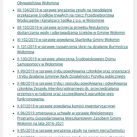
Obywatelstwa Wołomina
XII-104/2019 w sprawie wyrażenia zgody na nieodpłatne
przekazanie środków trwałych na rzecz Przedsiebiorstwa
Wodociagów i Kanalizacji Spółka z o.o. w Wolominie
XII-103/2019 w sprawie przyjęcia projektu Regulaminu
dostarczania wody i odprowadzania ścieków w Gminie Wołomin
XI-102/2019 w sprawie powołania Skarbnika Gminy Wołomin
X-101/2019 w sprawie rozpatrzenia skrgi na działanie Burmistrza
Wołomina
X-100/2019 w sprawie utworzenia Środowiskowego Domu
Samopomocy w Wołominie
X-99/2019 w sprawie trybu powoływania członków oraz organizacji
i trybu działania Gminnej Rady Działalności Pożytku publicznego
X-98/2019 w sprawie trybu i sposobu powoływania i odwoływania
członków Zespołu Interdyscyplinarnego ds. przeciwdziałania
przemocy w rodzinie oraz szczegółowych warunków jego
funkcjonowania.
X-97/2019 w sprawie powołania komisji inwentaryzacyjnej
X-96/2019 zmieniajaca uchwałę w sprawie Wieloletniego
Programu Gospodarowania Mieszkaniowym Zasobem Gminy
Wołomin na lata 2016-2021
X-95/2019 w sprawie wyrażenia zgody na najem nieruchomości