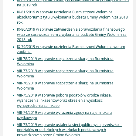
na 2019 rok
IX-81/2019 w sprawie udzielenia Burmistrzowi Wołomina
absolutorium z tytułu wykonania budżetu Gminy Wołomin za 2018
rok.
IX-80/2019 w sprawie zatwierdzenia sprawozdania finansowego
wraz ze sprawozdaniem z wykonania budżetu Gminy Wołomin za
2018 rok
IX-79/2019 w sprawie udzielenia Burmistrzowi Wołomina wotum
zaufania
VIII-78/2019 w sprawie rozpatrzenia skargi na Burmistrza
Wołomina
VIII-77/2019 w sprawie rozpatrzenia skargi na Burmistrza
Wołomina
VIII-76/2019 w sprawie rozpatrzenia skargi na Burmistrza
Wołomina
VIII-75/2019 w sprawie poboru podatkó w drodze inkasa,
wyznaczenia inkasentów oraz określenia wysokości
wynagrodzenia za inkaso
VIII-74/2019 w sprawie wyrażenia zgody na najem lokalu
użytkowego
VIII-73/2019 w sprawie ustalenia sieci publicznych przedszkoli i
oddziałów przedszkolnych w szkołach podstawowych
prowadzonych przez Gminę Wołomin