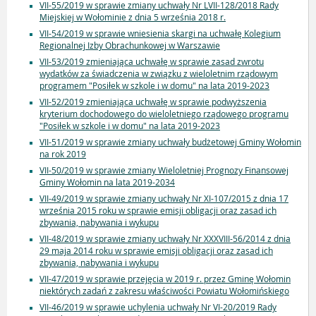
VII-55/2019 w sprawie zmiany uchwały Nr LVII-128/2018 Rady
Miejskiej w Wołominie z dnia 5 września 2018 r.
VII-54/2019 w sprawie wniesienia skargi na uchwałę Kolegium
Regionalnej Izby Obrachunkowej w Warszawie
VII-53/2019 zmieniająca uchwałę w sprawie zasad zwrotu
wydatków za świadczenia w związku z wieloletnim rządowym
programem "Posiłek w szkole i w domu" na lata 2019-2023
VII-52/2019 zmieniająca uchwałę w sprawie podwyższenia
kryterium dochodowego do wieloletniego rządowego programu
"Posiłek w szkole i w domu" na lata 2019-2023
VII-51/2019 w sprawie zmiany uchwały budżetowej Gminy Wołomin
na rok 2019
VII-50/2019 w sprawie zmiany Wieloletniej Prognozy Finansowej
Gminy Wołomin na lata 2019-2034
VII-49/2019 w sprawie zmiany uchwały Nr XI-107/2015 z dnia 17
września 2015 roku w sprawie emisji obligacji oraz zasad ich
zbywania, nabywania i wykupu
VII-48/2019 w sprawie zmiany uchwały Nr XXXVIII-56/2014 z dnia
29 maja 2014 roku w sprawie emisji obligacji oraz zasad ich
zbywania, nabywania i wykupu
VII-47/2019 w sprawie przejęcia w 2019 r. przez Gminę Wołomin
niektórych zadań z zakresu właściwości Powiatu Wołomińskiego
VII-46/2019 w sprawie uchylenia uchwały Nr VI-20/2019 Rady