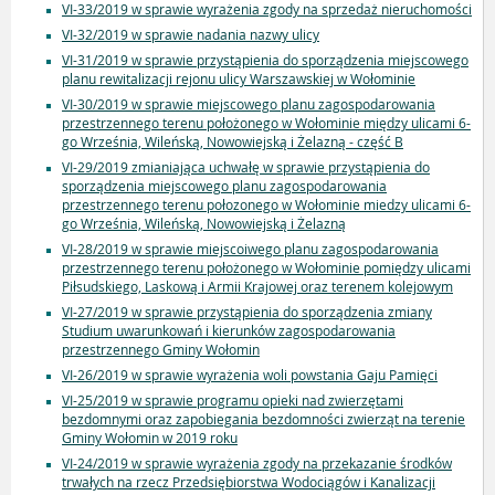
VI-33/2019 w sprawie wyrażenia zgody na sprzedaż nieruchomości
VI-32/2019 w sprawie nadania nazwy ulicy
VI-31/2019 w sprawie przystąpienia do sporządzenia miejscowego
planu rewitalizacji rejonu ulicy Warszawskiej w Wołominie
VI-30/2019 w sprawie miejscowego planu zagospodarowania
przestrzennego terenu położonego w Wołominie między ulicami 6-
go Września, Wileńską, Nowowiejską i Żelazną - część B
VI-29/2019 zmianiająca uchwałę w sprawie przystąpienia do
sporządzenia miejscowego planu zagospodarowania
przestrzennego terenu połozonego w Wołominie miedzy ulicami 6-
go Września, Wileńską, Nowowiejską i Żelazną
VI-28/2019 w sprawie miejscoiwego planu zagospodarowania
przestrzennego terenu położonego w Wołominie pomiędzy ulicami
Piłsudskiego, Laskową i Armii Krajowej oraz terenem kolejowym
VI-27/2019 w sprawie przystąpienia do sporządzenia zmiany
Studium uwarunkowań i kierunków zagospodarowania
przestrzennego Gminy Wołomin
VI-26/2019 w sprawie wyrażenia woli powstania Gaju Pamięci
VI-25/2019 w sprawie programu opieki nad zwierzętami
bezdomnymi oraz zapobiegania bezdomności zwierząt na terenie
Gminy Wołomin w 2019 roku
VI-24/2019 w sprawie wyrażenia zgody na przekazanie środków
trwałych na rzecz Przedsiębiorstwa Wodociągów i Kanalizacji