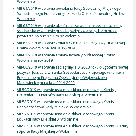
Wołominie
VIII-64/2019 w sprawie powołania Rady Społecznej Miejskiego
Samodzielnego Publiucznego Zakładu Opieki Zdrowotnej Nr 1 w
Wołominie
VIII-63/2019 w sprawie określenia zasad finansowania ochrony
środowiska w zakresie przedsięwzięć związanych z ochroną
powietrza na terenie Gminy Wołomin
VIII-62/2019 w sprawie zmiany Wieloletniej Prognozy Finansowej
Gminy Wołomin na lata 2019-2034
VIII-61/2019 w sprawie zmiany uchwały budżetowej Gminy
Wołomin na rok 2019
VIII-60/2019 w sprawie zaciągnięcia w 2020 roku długoterminowej
pożyczki Jessica 2 w Banku Gospodarstwa Krajowego w ramach
Regionalnego Programu Operacyjnego Województwa
Mazowieckiego na lata 2014-2020
VII-59/2019 w sprawie ustalenia składu osobowego Komisji
Gospodarki i Finansów Rady Miejskiej w Wołominie
VII-58/2019 w sprawie ustalenia składu osobowego Komisji
Bezpieczeństwa Rady Miejskiej w Wołominie
VII-57/2019 w sprawie ustalenia składu osobowego Komisji
Edukacji Rady Miejskiej w Wołominie
VII-56/2019 w sprawie ustalenia składu osobowego Komisji Kultury
i Sportu Rady Miejskiej w Wołominie