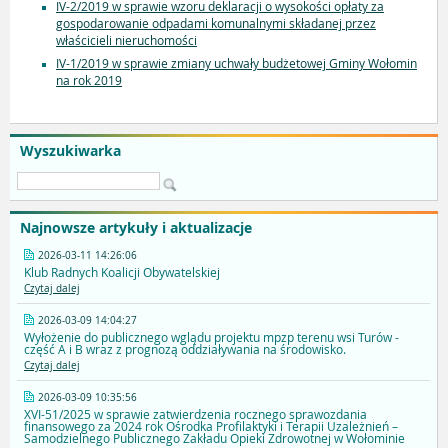
IV-2/2019 w sprawie wzoru deklaracji o wysokości opłaty za
gospodarowanie odpadami komunalnymi składanej przez
właścicieli nieruchomości
IV-1/2019 w sprawie zmiany uchwały budżetowej Gminy Wołomin
na rok 2019
Wyszukiwarka
Najnowsze artykuły i aktualizacje
2026-03-11 14:26:06
Klub Radnych Koalicji Obywatelskiej
Czytaj dalej
2026-03-09 14:04:27
Wyłożenie do publicznego wglądu projektu mpzp terenu wsi Turów -
część A i B wraz z prognozą oddziaływania na środowisko.
Czytaj dalej
2026-03-09 10:35:56
XVI-51/2025 w sprawie zatwierdzenia rocznego sprawozdania
finansowego za 2024 rok Ośrodka Profilaktyki i Terapii Uzależnień –
Samodzielnego Publicznego Zakładu Opieki Zdrowotnej w Wołominie