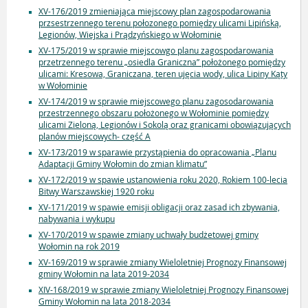
XV-176/2019 zmieniająca miejscowy plan zagospodarowania
przsestrzennego terenu połozonego pomiędzy ulicami Lipińską,
Legionów, Wiejska i Prądzyńskiego w Wołominie
XV-175/2019 w sprawie miejscowgo planu zagospodarowania
przetrzennego terenu „osiedla Graniczna” położonego pomiędzy
ulicami: Kresowa, Graniczana, teren ujęcia wody, ulica Lipiny Kąty
w Wołominie
XV-174/2019 w sprawie miejscowego planu zagosodarowania
przestrzennego obszaru położonego w Wołominie pomiędzy
ulicami Zieloną, Legionów i Sokolą oraz granicami obowiązujących
planów miejscowych- część A
XV-173/2019 w sparawie przystąpienia do opracowania „Planu
Adaptacji Gminy Wołomin do zmian klimatu”
XV-172/2019 w spawie ustanowienia roku 2020, Rokiem 100-lecia
Bitwy Warszawskiej 1920 roku
XV-171/2019 w spawie emisji obligacji oraz zasad ich zbywania,
nabywania i wykupu
XV-170/2019 w spawie zmiany uchwały budżetowej gminy
Wołomin na rok 2019
XV-169/2019 w sprawie zmiany Wieloletniej Prognozy Finansowej
gminy Wołomin na lata 2019-2034
XIV-168/2019 w sprawie zmiany Wieloletniej Prognozy Finansowej
Gminy Wołomin na lata 2018-2034