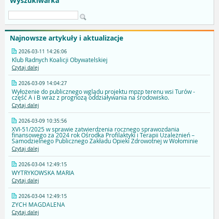
Wyszukiwarka
Najnowsze artykuły i aktualizacje
2026-03-11 14:26:06
Klub Radnych Koalicji Obywatelskiej
Czytaj dalej
2026-03-09 14:04:27
Wyłożenie do publicznego wglądu projektu mpzp terenu wsi Turów -
część A i B wraz z prognozą oddziaływania na środowisko.
Czytaj dalej
2026-03-09 10:35:56
XVI-51/2025 w sprawie zatwierdzenia rocznego sprawozdania
finansowego za 2024 rok Ośrodka Profilaktyki i Terapii Uzależnień –
Samodzielnego Publicznego Zakładu Opieki Zdrowotnej w Wołominie
Czytaj dalej
2026-03-04 12:49:15
WYTRYKOWSKA MARIA
Czytaj dalej
2026-03-04 12:49:15
ZYCH MAGDALENA
Czytaj dalej