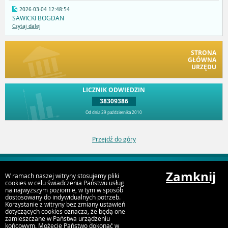
2026-03-04 12:48:54
SAWICKI BOGDAN
Czytaj dalej
STRONA
GŁÓWNA
URZĘDU
LICZNIK ODWIEDZIN
38309386
Od dnia 29 października 2010
Przejdź do góry
Zamknij
W ramach naszej witryny stosujemy pliki
Deklaracja dostępności
cookies w celu świadczenia Państwu usług
na najwyższym poziomie, w tym w sposób
dostosowany do indywidualnych potrzeb.
Korzystanie z witryny bez zmiany ustawień
dotyczących cookies oznacza, że będą one
zamieszczane w Państwa urządzeniu
końcowym. Możecie Państwo dokonać w