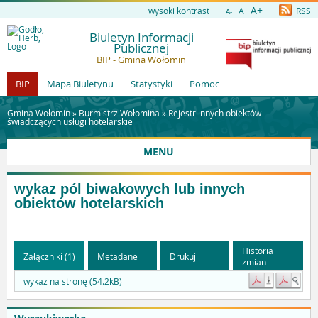
A+
wysoki kontrast
A
RSS
A-
Biuletyn Informacji
Publicznej
BIP - Gmina Wołomin
BIP
Mapa Biuletynu
Statystyki
Pomoc
Gmina Wołomin »
Burmistrz Wołomina
»
Rejestr innych obiektów
świadczących usługi hotelarskie
MENU
wykaz pól biwakowych lub innych
obiektów hotelarskich
Historia
Załączniki (1)
Metadane
Drukuj
zmian
wykaz na stronę (54.2kB)