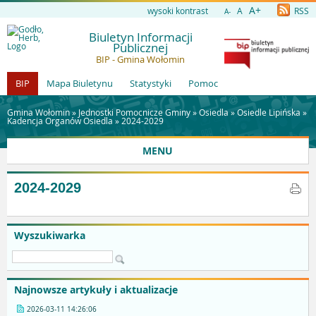
A+
wysoki kontrast
A
RSS
A-
Biuletyn Informacji
Publicznej
BIP - Gmina Wołomin
BIP
Mapa Biuletynu
Statystyki
Pomoc
Gmina Wołomin »
Jednostki Pomocnicze Gminy
»
Osiedla
»
Osiedle Lipińska
»
Kadencja Organów Osiedla
»
2024-2029
MENU
2024-2029
Wyszukiwarka
Najnowsze artykuły i aktualizacje
2026-03-11 14:26:06