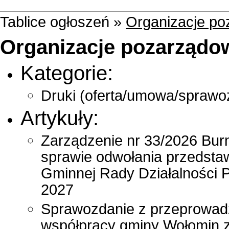
Tablice ogłoszeń »
Organizacje p
Organizacje pozarządo
Kategorie:
Druki (oferta/umowa/sprawo
Artykuły:
Zarządzenie nr 33/2026 Burm
sprawie odwołania przedstaw
Gminnej Rady Działalności 
2027
Sprawozdanie z przeprowadz
współpracy gminy Wołomin 