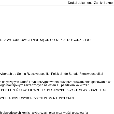
Drukuj dokument
Zamknij okno
DLA WYBORCÓW CZYNNE SĄ OD GODZ. 7.00 DO GODZ. 21.00/
yborach do Sejmu Rzeczypospolitej Polskiej i do Senatu Rzeczypospolitej
tyczących zadań i trybu przygotowania oraz przeprowadzenia głosowania w
 ogólnokrajowym zarządzonych na dzień 15 października 2023 r.
ZYCH POSIEDZEŃ OBWODOWYCH KOMISJI WYBORCZYCH W WYBORACH DO
OWYCH KOMISJI WYBORCZYCH W GMINIE WOŁOMIN
obwodowych komisji wyborczych oraz możliwości głosowania