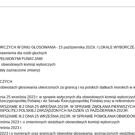
YCH W DNIU GŁOSOWANIA - 15 października 2023r. / LOKALE WYBORCZE 
rawnienia dla osób głuchych
EŁNIONYMI FUNKCJAMI
obwodowych komisji wyborczych
stały zaznaczone zmiany)
RCZYCH
 obwodach głosowania utworzonych za granicą i na polskich statkach morskich w w
rześnia 2023 r. w sprawie wytycznych dla obwodowych komisji wyborczych do
czypospolitej Polskiej i do Senatu Rzeczypospolitej Polskiej oraz w referendum
RSZAWIE III Z DNIA 25 WREŚNIA 2023R. W SPRAWIE ZWOŁANIA PIERWS
SPOLITEJ POLSKIEJ ZARZĄDZONYCH NA DZIEŃ 15 PAŹDZIERNIKA 2023R.
RSZAWIE III Z DNIA 25 WRZEŚNIA 2023R. W SPRAWIE POWOŁANIA OBWOD
eśnia 2023 r. o zmienionych siedzbach obowodwych komisji wyborczych
eśnia 2023 r.
r.o numerach oraz granicach obwodów głosowania, wyznaczonych siedzibach 