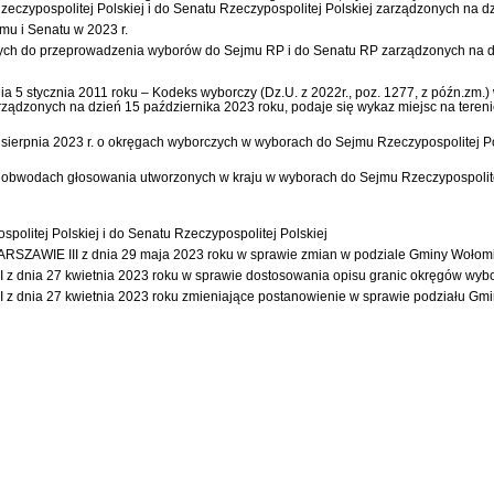
zypospolitej Polskiej i do Senatu Rzeczypospolitej Polskiej zarządzonych na d
u i Senatu w 2023 r.
 do przeprowadzenia wyborów do Sejmu RP i do Senatu RP zarządzonych na dzi
dnia 5 stycznia 2011 roku – Kodeks wyborczy (Dz.U. z 2022r., poz. 1277, z późn.
 zarządzonych na dzień 15 października 2023 roku, podaje się wykaz miejsc na t
 2023 r. o okręgach wyborczych w wyborach do Sejmu Rzeczypospolitej Polski
 obwodach głosowania utworzonych w kraju w wyborach do Sejmu Rzeczypospolitej 
litej Polskiej i do Senatu Rzeczypospolitej Polskiej
 III z dnia 29 maja 2023 roku w sprawie zmian w podziale Gminy Wołomin 
 z dnia 27 kwietnia 2023 roku w sprawie dostosowania opisu granic okręgów wyb
z dnia 27 kwietnia 2023 roku zmieniające postanowienie w sprawie podziału Gmin