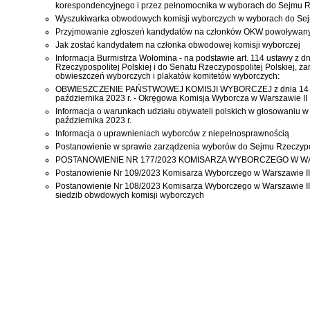
korespondencyjnego i przez pełnomocnika w wyborach do Sejmu Rzec
Wyszukiwarka obwodowych komisji wyborczych w wyborach do Sejm
Przyjmowanie zgłoszeń kandydatów na członków OKW powoływanych
Jak zostać kandydatem na członka obwodowej komisji wyborczej
Informacja Burmistrza Wołomina - na podstawie art. 114 ustawy z 
Rzeczypospolitej Polskiej i do Senatu Rzeczypospolitej Polskiej,
obwieszczeń wyborczych i plakatów komitetów wyborczych:
OBWIESZCZENIE PAŃSTWOWEJ KOMISJI WYBORCZEJ z dnia 14 sierpnia
października 2023 r. - Okręgowa Komisja Wyborcza w Warszawie II
Informacja o warunkach udziału obywateli polskich w głosowaniu w
października 2023 r.
Informacja o uprawnieniach wyborców z niepełnosprawnością
Postanowienie w sprawie zarządzenia wyborów do Sejmu Rzeczypospo
POSTANOWIENIE NR 177/2023 KOMISARZA WYBORCZEGO W WARSZAWIE
Postanowienie Nr 109/2023 Komisarza Wyborczego w Warszawie III
Postanowienie Nr 108/2023 Komisarza Wyborczego w Warszawie III 
siedzib obwdowych komisji wyborczych