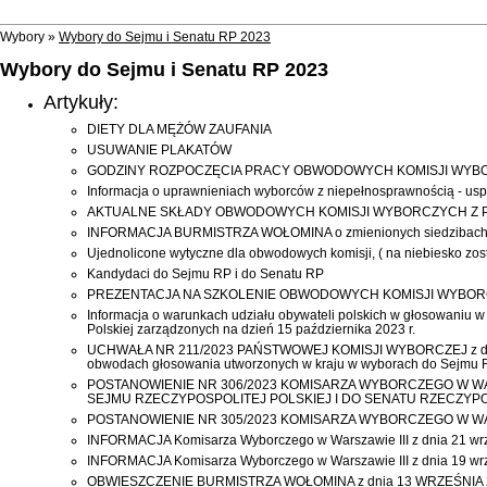
Wybory »
Wybory do Sejmu i Senatu RP 2023
Wybory do Sejmu i Senatu RP 2023
Artykuły:
DIETY DLA MĘŻÓW ZAUFANIA
USUWANIE PLAKATÓW
GODZINY ROZPOCZĘCIA PRACY OBWODOWYCH KOMISJI WYBORCZ
Informacja o uprawnieniach wyborców z niepełnosprawnością - usp
AKTUALNE SKŁADY OBWODOWYCH KOMISJI WYBORCZYCH Z P
INFORMACJA BURMISTRZA WOŁOMINA o zmienionych siedzibach 
Ujednolicone wytyczne dla obwodowych komisji, ( na niebiesko zo
Kandydaci do Sejmu RP i do Senatu RP
PREZENTACJA NA SZKOLENIE OBWODOWYCH KOMISJI WYBO
Informacja o warunkach udziału obywateli polskich w głosowaniu w
Polskiej zarządzonych na dzień 15 października 2023 r.
UCHWAŁA NR 211/2023 PAŃSTWOWEJ KOMISJI WYBORCZEJ z dnia 25 w
obwodach głosowania utworzonych w kraju w wyborach do Sejmu Rze
POSTANOWIENIE NR 306/2023 KOMISARZA WYBORCZEGO W WA
SEJMU RZECZYPOSPOLITEJ POLSKIEJ I DO SENATU RZECZYPO
POSTANOWIENIE NR 305/2023 KOMISARZA WYBORCZEGO W WA
INFORMACJA Komisarza Wyborczego w Warszawie III z dnia 21 wrz
INFORMACJA Komisarza Wyborczego w Warszawie III z dnia 19 wrz
OBWIESZCZENIE BURMISTRZA WOŁOMINA z dnia 13 WRZEŚNIA 2023 