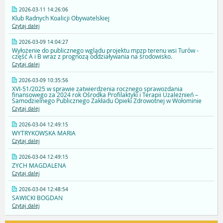
2026-03-11 14:26:06
Klub Radnych Koalicji Obywatelskiej
Czytaj dalej
2026-03-09 14:04:27
Wyłożenie do publicznego wglądu projektu mpzp terenu wsi Turów -
część A i B wraz z prognozą oddziaływania na środowisko.
Czytaj dalej
2026-03-09 10:35:56
XVI-51/2025 w sprawie zatwierdzenia rocznego sprawozdania
finansowego za 2024 rok Ośrodka Profilaktyki i Terapii Uzależnień –
Samodzielnego Publicznego Zakładu Opieki Zdrowotnej w Wołominie
Czytaj dalej
2026-03-04 12:49:15
WYTRYKOWSKA MARIA
Czytaj dalej
2026-03-04 12:49:15
ZYCH MAGDALENA
Czytaj dalej
2026-03-04 12:48:54
SAWICKI BOGDAN
Czytaj dalej