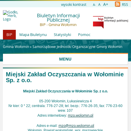
A+
wysoki kontrast
A
RSS
A-
Biuletyn Informacji
Publicznej
BIP - Gmina Wołomin
BIP
Mapa Biuletynu
Statystyki
Pomoc
Gmina Wołomin »
Samorządowe Jednostki Organizacyjne Gminy Wołomin
MENU
Miejski Zakład Oczyszczania w Wołominie
Sp. z o.o.
Miejski Zakład Oczyszczania w Wołominie Sp. z o.o.
05-200 Wołomin, Łukasiewicza 4
Nr kier: 0 * 22; centrala: 776-27-28; tel. bezp.: 776-26-35; fax: 776-23-60
wew. 107
mzo.wolomin.pl
Adres internetowy:
mzo@mzo.wolomin.pl
Adres e-mail:
Wołomin, Powiat wołomiński, woj. mazowieckie