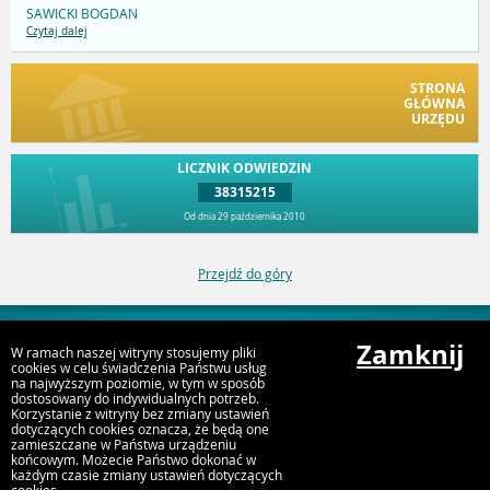
SAWICKI BOGDAN
Czytaj dalej
STRONA
GŁÓWNA
URZĘDU
LICZNIK ODWIEDZIN
38315215
Od dnia 29 października 2010
Przejdź do góry
Zamknij
W ramach naszej witryny stosujemy pliki
Deklaracja dostępności
cookies w celu świadczenia Państwu usług
na najwyższym poziomie, w tym w sposób
dostosowany do indywidualnych potrzeb.
Korzystanie z witryny bez zmiany ustawień
dotyczących cookies oznacza, że będą one
zamieszczane w Państwa urządzeniu
końcowym. Możecie Państwo dokonać w
każdym czasie zmiany ustawień dotyczących