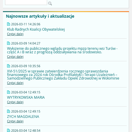
Najnowsze artykuły i aktualizacje
2026-03-11 14:26:06
Klub Radnych Koalicji Obywatelskiej
Czytaj dalej
2026-03-09 14:04:27
Wyłożenie do publicznego wglądu projektu mpzp terenu wsi Turów -
część A i B wraz z prognozą oddziaływania na środowisko.
Czytaj dalej
2026-03-09 10:35:56
XVI-51/2025 w sprawie zatwierdzenia rocznego sprawozdania
finansowego za 2024 rok Ośrodka Profilaktyki i Terapii Uzależnień –
Samodzielnego Publicznego Zakładu Opieki Zdrowotnej w Wołominie
Czytaj dalej
2026-03-04 12:49:15
WYTRYKOWSKA MARIA
Czytaj dalej
2026-03-04 12:49:15
ZYCH MAGDALENA
Czytaj dalej
2026-03-04 12:48:54