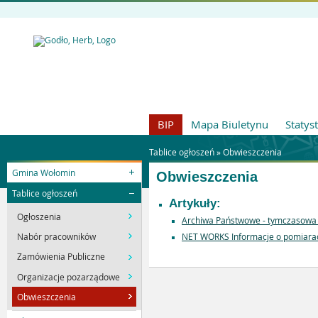
BIP
Mapa Biuletynu
Statys
Tablice ogłoszeń »
Obwieszczenia
Gmina Wołomin
Obwieszczenia
Tablice ogłoszeń
Artykuły:
Ogłoszenia
Archiwa Państwowe - tymczasowa 
Nabór pracowników
NET WORKS Informacje o pomiarac
Zamówienia Publiczne
Organizacje pozarządowe
Obwieszczenia