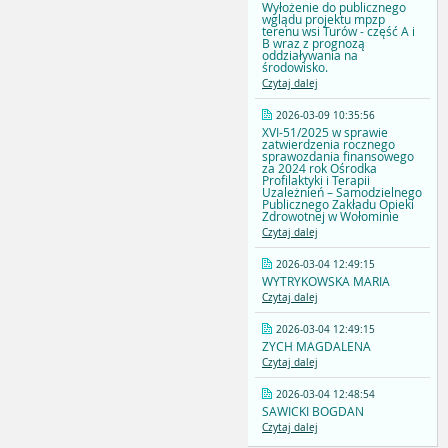
Wyłożenie do publicznego
wglądu projektu mpzp
terenu wsi Turów - część A i
B wraz z prognozą
oddziaływania na
środowisko.
Czytaj dalej
2026-03-09 10:35:56
XVI-51/2025 w sprawie
zatwierdzenia rocznego
sprawozdania finansowego
za 2024 rok Ośrodka
Profilaktyki i Terapii
Uzależnień – Samodzielnego
Publicznego Zakładu Opieki
Zdrowotnej w Wołominie
Czytaj dalej
2026-03-04 12:49:15
WYTRYKOWSKA MARIA
Czytaj dalej
2026-03-04 12:49:15
ZYCH MAGDALENA
Czytaj dalej
2026-03-04 12:48:54
SAWICKI BOGDAN
Czytaj dalej