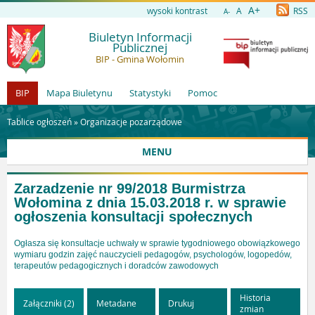
A+
wysoki kontrast
A
RSS
A-
Biuletyn Informacji
Publicznej
BIP - Gmina Wołomin
BIP
Mapa Biuletynu
Statystyki
Pomoc
Tablice ogłoszeń »
Organizacje pozarządowe
MENU
Zarzadzenie nr 99/2018 Burmistrza
Wołomina z dnia 15.03.2018 r. w sprawie
ogłoszenia konsultacji społecznych
Ogłasza się konsultacje uchwały w sprawie tygodniowego obowiązkowego
wymiaru godzin zajęć nauczycieli pedagogów, psychologów, logopedów,
terapeutów pedagogicznych i doradców zawodowych
Historia
Załączniki (2)
Metadane
Drukuj
zmian