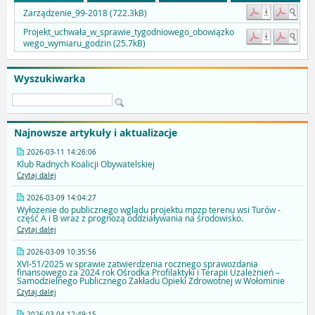
Zarządzenie_99-2018 (722.3kB)
Projekt_uchwała_w_sprawie_tygodniowego_obowiązko
wego_wymiaru_godzin (25.7kB)
Wyszukiwarka
Najnowsze artykuły i aktualizacje
2026-03-11 14:26:06
Klub Radnych Koalicji Obywatelskiej
Czytaj dalej
2026-03-09 14:04:27
Wyłożenie do publicznego wglądu projektu mpzp terenu wsi Turów -
część A i B wraz z prognozą oddziaływania na środowisko.
Czytaj dalej
2026-03-09 10:35:56
XVI-51/2025 w sprawie zatwierdzenia rocznego sprawozdania
finansowego za 2024 rok Ośrodka Profilaktyki i Terapii Uzależnień –
Samodzielnego Publicznego Zakładu Opieki Zdrowotnej w Wołominie
Czytaj dalej
2026-03-04 12:49:15