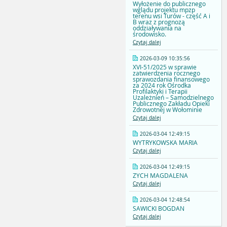
Wyłożenie do publicznego
wglądu projektu mpzp
terenu wsi Turów - część A i
B wraz z prognozą
oddziaływania na
środowisko.
Czytaj dalej
2026-03-09 10:35:56
XVI-51/2025 w sprawie
zatwierdzenia rocznego
sprawozdania finansowego
za 2024 rok Ośrodka
Profilaktyki i Terapii
Uzależnień – Samodzielnego
Publicznego Zakładu Opieki
Zdrowotnej w Wołominie
Czytaj dalej
2026-03-04 12:49:15
WYTRYKOWSKA MARIA
Czytaj dalej
2026-03-04 12:49:15
ZYCH MAGDALENA
Czytaj dalej
2026-03-04 12:48:54
SAWICKI BOGDAN
Czytaj dalej