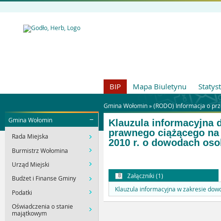
BIP
Mapa Biuletynu
Statys
Gmina Wołomin »
(RODO) Informacja o pr
Gmina Wołomin
Klauzula informacyjna 
prawnego ciążącego na 
Rada Miejska
2010 r. o dowodach oso
Burmistrz Wołomina
Urząd Miejski
Załączniki (1)
Budżet i Finanse Gminy
Klauzula informacyjna w zakresie dow
Podatki
Oświadczenia o stanie
majątkowym