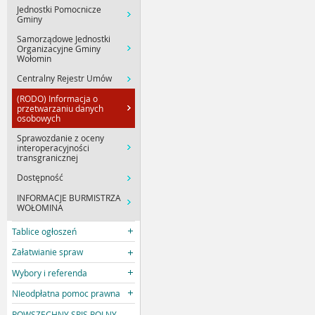
Jednostki Pomocnicze
Gminy
Samorządowe Jednostki
Organizacyjne Gminy
Wołomin
Centralny Rejestr Umów
(RODO) Informacja o
przetwarzaniu danych
osobowych
Sprawozdanie z oceny
interoperacyjności
transgranicznej
Dostępność
INFORMACJE BURMISTRZA
WOŁOMINA
Tablice ogłoszeń
Załatwianie spraw
Wybory i referenda
NIeodpłatna pomoc prawna
POWSZECHNY SPIS ROLNY