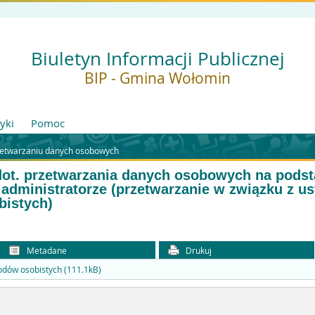
Biuletyn Informacji Publicznej
BIP - Gmina Wołomin
tyki
Pomoc
zetwarzaniu danych osobowych
dot. przetwarzania danych osobowych na pods
administratorze (przetwarzanie w związku z ust
bistych)
Metadane
Drukuj
odów osobistych (111.1kB)