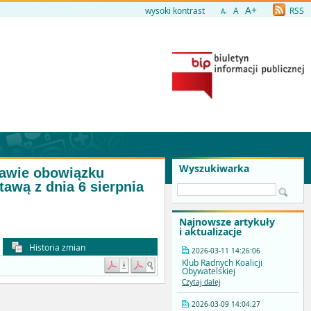
A+
wysoki kontrast
A
RSS
A-
Wyszukiwarka
tawie obowiązku
awą z dnia 6 sierpnia
Najnowsze artykuły
i aktualizacje
Historia zmian
2026-03-11 14:26:06
Klub Radnych Koalicji
Obywatelskiej
Czytaj dalej
2026-03-09 14:04:27