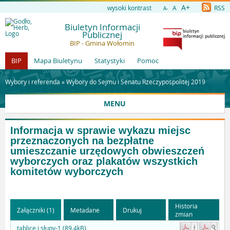
A+
wysoki kontrast
A
RSS
A-
Biuletyn Informacji
Publicznej
BIP - Gmina Wołomin
BIP
Mapa Biuletynu
Statystyki
Pomoc
Wybory i referenda »
Wybory do Sejmu i Senatu Rzeczypospolitej 2019
MENU
Informacja w sprawie wykazu miejsc
przeznaczonych na bezpłatne
umieszczanie urzędowych obwieszczeń
wyborczych oraz plakatów wszystkich
komitetów wyborczych
Historia
Załączniki (1)
Metadane
Drukuj
zmian
tablice i słupy-1 (89.4kB)