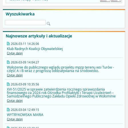
Wyszukiwarka
Najnowsze artykuły i aktualizacje
2026-03-11 14:26:06
Klub Radnych Koalicji Obywatelskiej
Czytaj dalej
2026-03-09 14:04:27
Wyłożenie do publicznego wglądu projektu mpzp terenu wsi Turów -
część A i B wraz z prognozą oddziaływania na środowisko.
Czytaj dalej
2026-03-09 10:35:56
XVI-51/2025 w sprawie zatwierdzenia rocznego sprawozdania
finansowego za 2024 rok Ośrodka Profilaktyki i Terapii Uzależnień –
Samodzielnego Publicznego Zakładu Opieki Zdrowotnej w Wołominie
Czytaj dalej
2026-03-04 12:49:15
WYTRYKOWSKA MARIA
Czytaj dalej