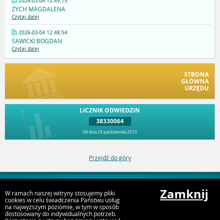
2026-03-04 12:49:15
ZYCH MAGDALENA
Czytaj dalej
2026-03-04 12:48:54
SAWICKI BOGDAN
Czytaj dalej
STRONA
GŁÓWNA
URZĘDU
LICZNIK ODWIEDZIN
38330064
Od dnia 29 października 2010
Przejdź do góry
Zamknij
W ramach naszej witryny stosujemy pliki
Deklaracja dostępności
cookies w celu świadczenia Państwu usług
na najwyższym poziomie, w tym w sposób
dostosowany do indywidualnych potrzeb.