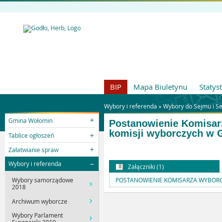
BIP
Mapa Biuletynu
Statys
Wybory i referenda »
Wybory do Sejmu i Se
Gmina Wołomin
Postanowienie Komisar
komisji wyborczych w 
Tablice ogłoszeń
Załatwianie spraw
Wybory i referenda
Załączniki (1)
POSTANOWIENIE KOMISARZA WYBORCZ
Wybory samorządowe
2018
Archiwum wyborcze
Wybory Parlament