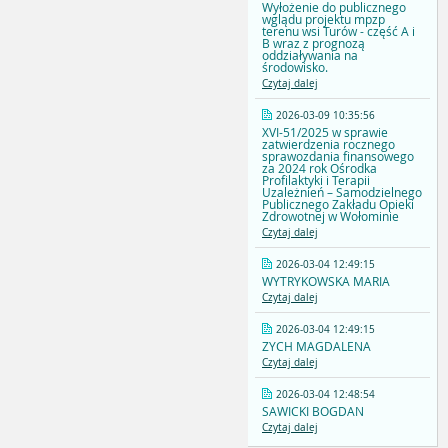
Wyłożenie do publicznego
wglądu projektu mpzp
terenu wsi Turów - część A i
B wraz z prognozą
oddziaływania na
środowisko.
Czytaj dalej
2026-03-09 10:35:56
XVI-51/2025 w sprawie
zatwierdzenia rocznego
sprawozdania finansowego
za 2024 rok Ośrodka
Profilaktyki i Terapii
Uzależnień – Samodzielnego
Publicznego Zakładu Opieki
Zdrowotnej w Wołominie
Czytaj dalej
2026-03-04 12:49:15
WYTRYKOWSKA MARIA
Czytaj dalej
2026-03-04 12:49:15
ZYCH MAGDALENA
Czytaj dalej
2026-03-04 12:48:54
SAWICKI BOGDAN
Czytaj dalej