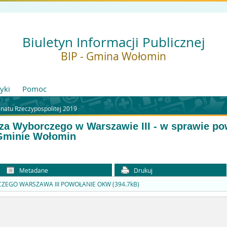
Biuletyn Informacji Publicznej
BIP - Gmina Wołomin
tyki
Pomoc
natu Rzeczypospolitej 2019
za Wyborczego w Warszawie III - w sprawie 
Gminie Wołomin
Metadane
Drukuj
EGO WARSZAWA III POWOŁANIE OKW (394.7kB)