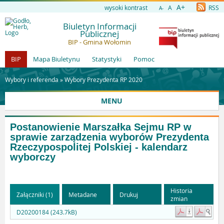
A+
wysoki kontrast
A
RSS
A-
Biuletyn Informacji
Publicznej
BIP - Gmina Wołomin
BIP
Mapa Biuletynu
Statystyki
Pomoc
Wybory i referenda »
Wybory Prezydenta RP 2020
MENU
Postanowienie Marszałka Sejmu RP w
sprawie zarządzenia wyborów Prezydenta
Rzeczypospolitej Polskiej - kalendarz
wyborczy
Historia
Załączniki (1)
Metadane
Drukuj
zmian
D20200184 (243.7kB)