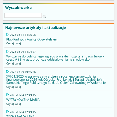
Wyszukiwarka
Najnowsze artykuły i aktualizacje
2026-03-11 14:26:06
Klub Radnych Koalicji Obywatelskiej
Czytaj dalej
2026-03-09 14:04:27
Wyłożenie do publicznego wglądu projektu mpzp terenu wsi Turów -
część A i B wraz z prognozą oddziaływania na środowisko.
Czytaj dalej
2026-03-09 10:35:56
XVI-51/2025 w sprawie zatwierdzenia rocznego sprawozdania
finansowego za 2024 rok Ośrodka Profilaktyki i Terapii Uzależnień –
Samodzielnego Publicznego Zakładu Opieki Zdrowotnej w Wołominie
Czytaj dalej
2026-03-04 12:49:15
WYTRYKOWSKA MARIA
Czytaj dalej
2026-03-04 12:49:15
ZYCH MAGDALENA