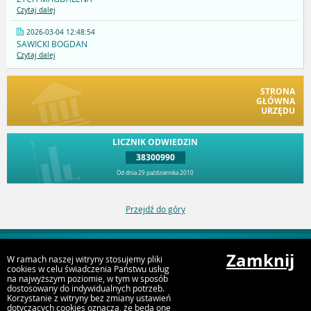
Czytaj dalej
2026-03-04 12:48:54
SAWICKI BOGDAN
Czytaj dalej
STRONA
GŁÓWNA
URZĘDU
LICZNIK ODWIEDZIN
38300990
Od dnia 29 października 2010
Przejdź do góry
Zamknij
W ramach naszej witryny stosujemy pliki
Deklaracja dostępności
cookies w celu świadczenia Państwu usług
na najwyższym poziomie, w tym w sposób
dostosowany do indywidualnych potrzeb.
Korzystanie z witryny bez zmiany ustawień
dotyczących cookies oznacza, że będą one