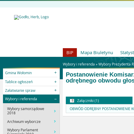
BIP
Mapa Biuletynu
Statys
Wybory i referenda »
Wybory Prezydenta R
Gmina Wołomin
Postanowienie Komisarz
odrębnego obwodu głoso
Tablice ogłoszeń
Załatwianie spraw
Wybory i referenda
Załączniki (1)
OBWÓD ODRĘBNY POSTANOWIENIE KOM
Wybory samorządowe
2018
Archiwum wyborcze
Wybory Parlament