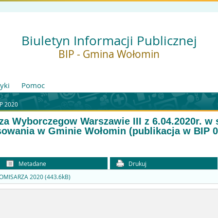
Biuletyn Informacji Publicznej
BIP - Gmina Wołomin
tyki
Pomoc
P 2020
a Wyborczegow Warszawie III z 6.04.2020r. w 
wania w Gminie Wołomin (publikacja w BIP 07
Metadane
Drukuj
ISARZA 2020 (443.6kB)