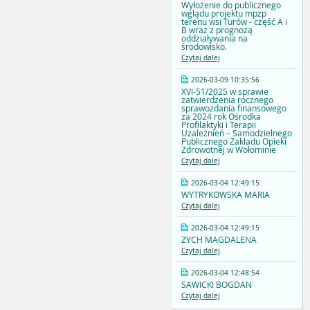
Wyłożenie do publicznego
wglądu projektu mpzp
terenu wsi Turów - część A i
B wraz z prognozą
oddziaływania na
środowisko.
Czytaj dalej
2026-03-09 10:35:56
XVI-51/2025 w sprawie
zatwierdzenia rocznego
sprawozdania finansowego
za 2024 rok Ośrodka
Profilaktyki i Terapii
Uzależnień – Samodzielnego
Publicznego Zakładu Opieki
Zdrowotnej w Wołominie
Czytaj dalej
2026-03-04 12:49:15
WYTRYKOWSKA MARIA
Czytaj dalej
2026-03-04 12:49:15
ZYCH MAGDALENA
Czytaj dalej
2026-03-04 12:48:54
SAWICKI BOGDAN
Czytaj dalej