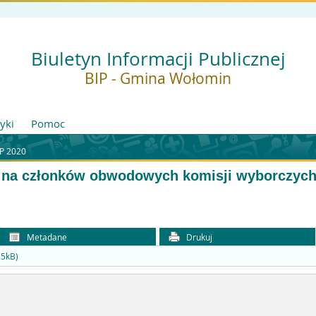
Biuletyn Informacji Publicznej
BIP - Gmina Wołomin
tyki
Pomoc
P 2020
 na członków obwodowych komisji wyborczych 
Metadane
Drukuj
5kB)