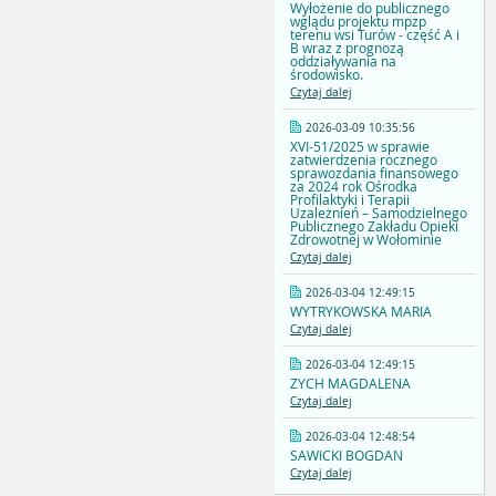
Wyłożenie do publicznego
wglądu projektu mpzp
terenu wsi Turów - część A i
B wraz z prognozą
oddziaływania na
środowisko.
Czytaj dalej
2026-03-09 10:35:56
XVI-51/2025 w sprawie
zatwierdzenia rocznego
sprawozdania finansowego
za 2024 rok Ośrodka
Profilaktyki i Terapii
Uzależnień – Samodzielnego
Publicznego Zakładu Opieki
Zdrowotnej w Wołominie
Czytaj dalej
2026-03-04 12:49:15
WYTRYKOWSKA MARIA
Czytaj dalej
2026-03-04 12:49:15
ZYCH MAGDALENA
Czytaj dalej
2026-03-04 12:48:54
SAWICKI BOGDAN
Czytaj dalej