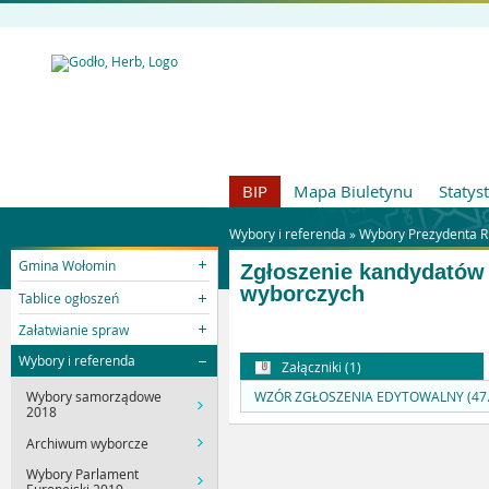
BIP
Mapa Biuletynu
Statys
Wybory i referenda »
Wybory Prezydenta R
Gmina Wołomin
Zgłoszenie kandydatów
wyborczych
Tablice ogłoszeń
Załatwianie spraw
Wybory i referenda
Załączniki (1)
WZÓR ZGŁOSZENIA EDYTOWALNY (47.
Wybory samorządowe
2018
Archiwum wyborcze
Wybory Parlament