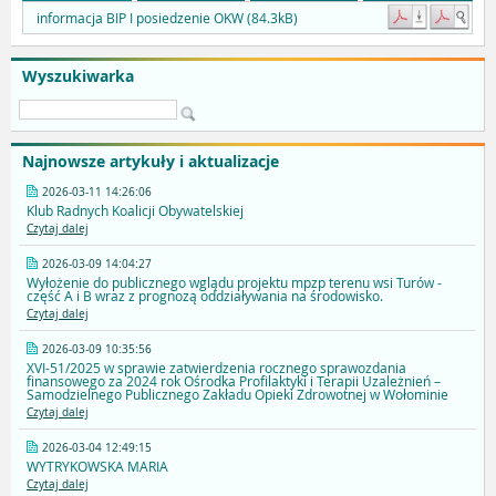
informacja BIP I posiedzenie OKW (84.3kB)
Wyszukiwarka
Najnowsze artykuły i aktualizacje
2026-03-11 14:26:06
Klub Radnych Koalicji Obywatelskiej
Czytaj dalej
2026-03-09 14:04:27
Wyłożenie do publicznego wglądu projektu mpzp terenu wsi Turów -
część A i B wraz z prognozą oddziaływania na środowisko.
Czytaj dalej
2026-03-09 10:35:56
XVI-51/2025 w sprawie zatwierdzenia rocznego sprawozdania
finansowego za 2024 rok Ośrodka Profilaktyki i Terapii Uzależnień –
Samodzielnego Publicznego Zakładu Opieki Zdrowotnej w Wołominie
Czytaj dalej
2026-03-04 12:49:15
WYTRYKOWSKA MARIA
Czytaj dalej