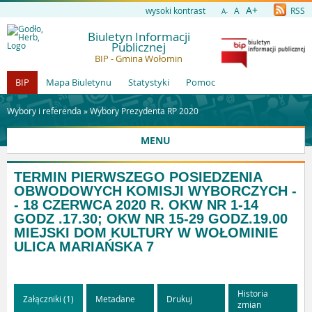
A+
wysoki kontrast
A
RSS
A-
Biuletyn Informacji
Publicznej
BIP - Gmina Wołomin
BIP
Mapa Biuletynu
Statystyki
Pomoc
Wybory i referenda »
Wybory Prezydenta RP 2020
MENU
TERMIN PIERWSZEGO POSIEDZENIA
OBWODOWYCH KOMISJI WYBORCZYCH -
- 18 CZERWCA 2020 R. OKW NR 1-14
GODZ .17.30; OKW NR 15-29 GODZ.19.00
MIEJSKI DOM KULTURY W WOŁOMINIE
ULICA MARIAŃSKA 7
Historia
Załączniki (1)
Metadane
Drukuj
zmian