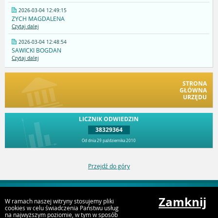
2026-03-04 12:49:15
ZYCH MAGDALENA
Czytaj dalej
2026-03-04 12:48:54
SAWICKI BOGDAN
Czytaj dalej
STRONA
GŁÓWNA
URZĘDU
LICZNIK ODWIEDZIN
38329364
Od dnia 29 października 2010
Przejdź do góry
Zamknij
W ramach naszej witryny stosujemy pliki
Deklaracja dostępności
cookies w celu świadczenia Państwu usług
na najwyższym poziomie, w tym w sposób