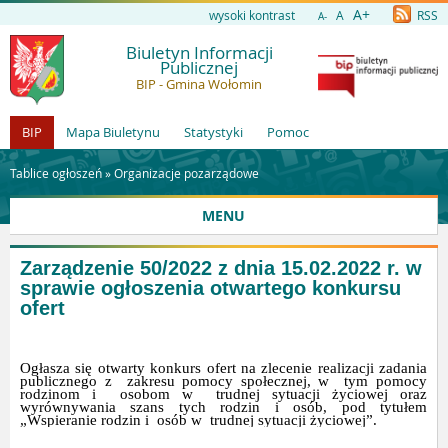
A+
wysoki kontrast
A
RSS
A-
Biuletyn Informacji
Publicznej
BIP - Gmina Wołomin
BIP
Mapa Biuletynu
Statystyki
Pomoc
Tablice ogłoszeń »
Organizacje pozarządowe
MENU
Zarządzenie 50/2022 z dnia 15.02.2022 r. w
sprawie ogłoszenia otwartego konkursu
ofert
Ogłasza się otwarty konkurs ofert na zlecenie realizacji zadania
publicznego z zakresu pomocy społecznej, w tym pomocy
rodzinom i osobom w trudnej sytuacji życiowej oraz
wyrównywania szans tych rodzin i osób, pod tytułem
„Wspieranie rodzin i osób w trudnej sytuacji życiowej”.