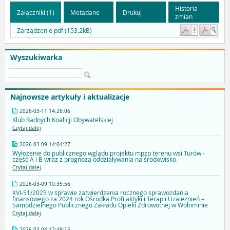
Historia
Załączniki (1)
Metadane
Drukuj
zmian
Zarządzenie pdf (153.2kB)
Wyszukiwarka
Najnowsze artykuły i aktualizacje
2026-03-11 14:26:06
Klub Radnych Koalicji Obywatelskiej
Czytaj dalej
2026-03-09 14:04:27
Wyłożenie do publicznego wglądu projektu mpzp terenu wsi Turów -
część A i B wraz z prognozą oddziaływania na środowisko.
Czytaj dalej
2026-03-09 10:35:56
XVI-51/2025 w sprawie zatwierdzenia rocznego sprawozdania
finansowego za 2024 rok Ośrodka Profilaktyki i Terapii Uzależnień –
Samodzielnego Publicznego Zakładu Opieki Zdrowotnej w Wołominie
Czytaj dalej
2026-03-04 12:49:15