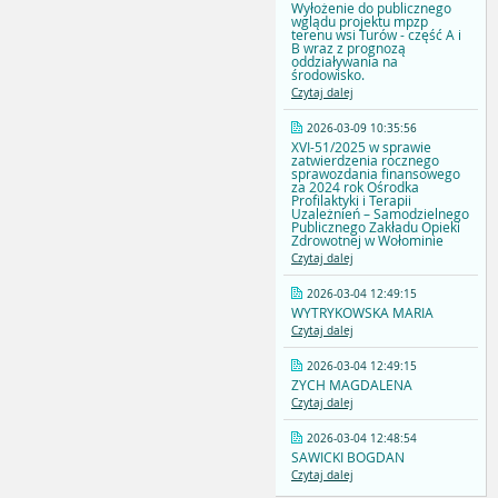
Wyłożenie do publicznego
wglądu projektu mpzp
terenu wsi Turów - część A i
B wraz z prognozą
oddziaływania na
środowisko.
Czytaj dalej
2026-03-09 10:35:56
XVI-51/2025 w sprawie
zatwierdzenia rocznego
sprawozdania finansowego
za 2024 rok Ośrodka
Profilaktyki i Terapii
Uzależnień – Samodzielnego
Publicznego Zakładu Opieki
Zdrowotnej w Wołominie
Czytaj dalej
2026-03-04 12:49:15
WYTRYKOWSKA MARIA
Czytaj dalej
2026-03-04 12:49:15
ZYCH MAGDALENA
Czytaj dalej
2026-03-04 12:48:54
SAWICKI BOGDAN
Czytaj dalej