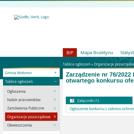
BIP
Mapa Biuletynu
Statys
Tablice ogłoszeń »
Organizacje pozarządo
Gmina Wołomin
Zarządzenie nr 76/2022
otwartego konkursu ofe
Tablice ogłoszeń
Ogłoszenia
Nabór pracowników
Załączniki (1)
Zamówienia Publiczne
Ogłoszenie konkursu z zakresu ochrony
Organizacje pozarządowe
Obwieszczenia