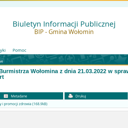
Biuletyn Informacji Publicznej
BIP - Gmina Wołomin
tyki
Pomoc
we
 Burmistrza Wołomina z dnia 21.03.2022 w spra
rt
Metadane
Drukuj
 i promocji zdrowia (168.9kB)