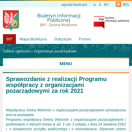
A+
wysoki kontrast
A
RSS
A-
Biuletyn Informacji
Publicznej
BIP - Gmina Wołomin
BIP
Mapa Biuletynu
Statystyki
Pomoc
Tablice ogłoszeń »
Organizacje pozarządowe
MENU
Sprawozdanie z realizacji Programu
współpracy z organizacjami
pozarządowymi za rok 2021
Współpraca Gminy Wołomin z organizacjami pozarządowymi prowadzona
jest na podstawie
Programu współpracy Gminy Wołomin z organizacjami pozarządowymi i
podmiotami, o których mowa w art. 3 ust. 3 ustawy z dnia 24 kwietnia 2003
r. o działalności pożytku publicznego i o wolontariacie. Głównym celem