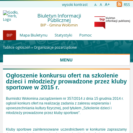
A+
wysoki kontrast
A
RSS
A-
Biuletyn Informacji
Publicznej
BIP - Gmina Wołomin
BIP
Mapa Biuletynu
Statystyki
Pomoc
Tablice ogłoszeń »
Organizacje pozarządowe
MENU
Ogłoszenie konkursu ofert na szkolenie
dzieci i młodzieży prowadzone przez kluby
sportowe w 2015 r.
Burmistrz Wołomina zarządzeniem nr 357/2014 z dnia 15 grudnia 2014 r.
ogłosił konkurs ofert na realizację zadania z zakresu wspierania i
upowszechniania kultury fizycznej, pod tytułem „Szkolenie dzieci i
młodzieży prowadzone przez kluby sportowe”.
Kluby sportowe zainteresowane uczestnictwem w konkursie zapraszamy