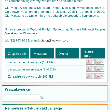
do zapoznania się z zarządzeniem oraz do składania ofert.
Ofert
y
należy składać
w Kancelarii Urz
ę
du Miejskiego w Wołominie przy ul.
Ogrodowej 4, w terminie do dnia
9
stycznia 201
5
r.,
do godziny 16:00.
Oferty
złożone
po
tym
terminie
nie
będą
objęte
procedurą
konkursową.
Sprawę prowadzi
Wydzia
ł
Polityki Społecznej, Sportu i Edukacji
Urzędu
Miejskiego
w
Wołominie:
dialog@wolomin.org
tel.
(
22)
763
30
24,
e-mail:
.
Historia
Załączniki (3)
Metadane
Drukuj
zmian
zarządzenie o konkursie (1.6MB)
zarządzenie zmieniające (214.6kB)
Zarządzenie o wynikach (205.4kB)
Wyszukiwarka
Najnowsze artykuły i aktualizacje