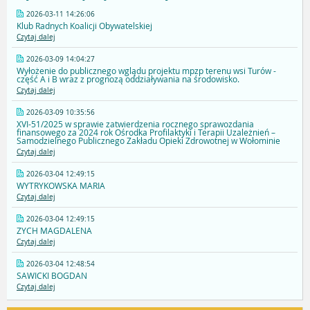
2026-03-11 14:26:06
Klub Radnych Koalicji Obywatelskiej
Czytaj dalej
2026-03-09 14:04:27
Wyłożenie do publicznego wglądu projektu mpzp terenu wsi Turów -
część A i B wraz z prognozą oddziaływania na środowisko.
Czytaj dalej
2026-03-09 10:35:56
XVI-51/2025 w sprawie zatwierdzenia rocznego sprawozdania
finansowego za 2024 rok Ośrodka Profilaktyki i Terapii Uzależnień –
Samodzielnego Publicznego Zakładu Opieki Zdrowotnej w Wołominie
Czytaj dalej
2026-03-04 12:49:15
WYTRYKOWSKA MARIA
Czytaj dalej
2026-03-04 12:49:15
ZYCH MAGDALENA
Czytaj dalej
2026-03-04 12:48:54
SAWICKI BOGDAN
Czytaj dalej