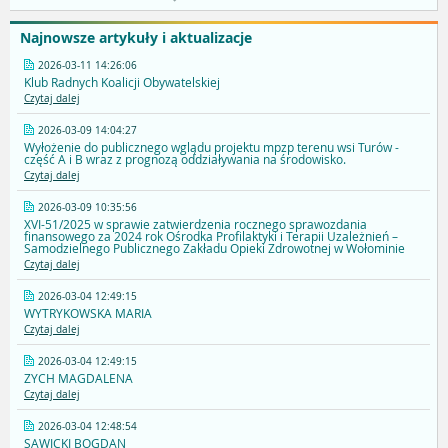
Najnowsze artykuły i aktualizacje
2026-03-11 14:26:06
Klub Radnych Koalicji Obywatelskiej
Czytaj dalej
2026-03-09 14:04:27
Wyłożenie do publicznego wglądu projektu mpzp terenu wsi Turów -
część A i B wraz z prognozą oddziaływania na środowisko.
Czytaj dalej
2026-03-09 10:35:56
XVI-51/2025 w sprawie zatwierdzenia rocznego sprawozdania
finansowego za 2024 rok Ośrodka Profilaktyki i Terapii Uzależnień –
Samodzielnego Publicznego Zakładu Opieki Zdrowotnej w Wołominie
Czytaj dalej
2026-03-04 12:49:15
WYTRYKOWSKA MARIA
Czytaj dalej
2026-03-04 12:49:15
ZYCH MAGDALENA
Czytaj dalej
2026-03-04 12:48:54
SAWICKI BOGDAN