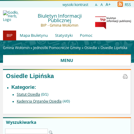
A+
wysoki kontrast
A
RSS
A-
Biuletyn Informacji
Publicznej
BIP - Gmina Wołomin
BIP
Mapa Biuletynu
Statystyki
Pomoc
Gmina Wołomin »
Jednostki Pomocnicze Gminy
»
Osiedla
»
Osiedle Lipińska
MENU
Osiedle Lipińska
Kategorie:
Statut Osiedla
(0/1)
Kadencja Organów Osiedla
(4/0)
Wyszukiwarka