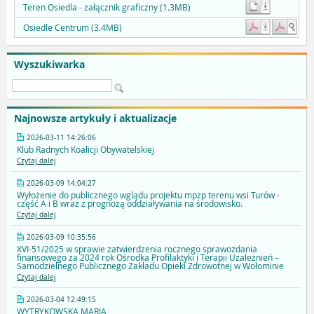
Teren Osiedla - załącznik graficzny (1.3MB)
Osiedle Centrum (3.4MB)
Wyszukiwarka
Najnowsze artykuły i aktualizacje
2026-03-11 14:26:06
Klub Radnych Koalicji Obywatelskiej
Czytaj dalej
2026-03-09 14:04:27
Wyłożenie do publicznego wglądu projektu mpzp terenu wsi Turów -
część A i B wraz z prognozą oddziaływania na środowisko.
Czytaj dalej
2026-03-09 10:35:56
XVI-51/2025 w sprawie zatwierdzenia rocznego sprawozdania
finansowego za 2024 rok Ośrodka Profilaktyki i Terapii Uzależnień –
Samodzielnego Publicznego Zakładu Opieki Zdrowotnej w Wołominie
Czytaj dalej
2026-03-04 12:49:15
WYTRYKOWSKA MARIA