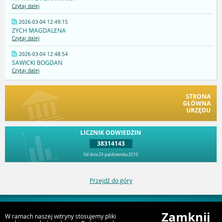
Czytaj dalej
2026-03-04 12:49:15
ZYCH MAGDALENA
Czytaj dalej
2026-03-04 12:48:54
SAWICKI BOGDAN
Czytaj dalej
STRONA
GŁÓWNA
URZĘDU
LICZNIK ODWIEDZIN
38314143
Od dnia 29 października 2010
Przejdź do góry
Zamknij
W ramach naszej witryny stosujemy pliki
Deklaracja dostępności