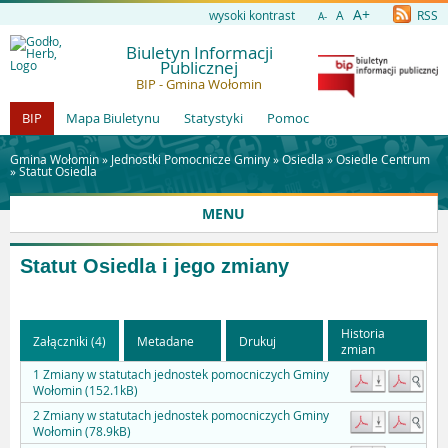
A+
wysoki kontrast
A
RSS
A-
Biuletyn Informacji
Publicznej
BIP - Gmina Wołomin
BIP
Mapa Biuletynu
Statystyki
Pomoc
Gmina Wołomin »
Jednostki Pomocnicze Gminy
»
Osiedla
»
Osiedle Centrum
»
Statut Osiedla
MENU
Statut Osiedla i jego zmiany
Historia
Załączniki (4)
Metadane
Drukuj
zmian
1 Zmiany w statutach jednostek pomocniczych Gminy
Wołomin (152.1kB)
2 Zmiany w statutach jednostek pomocniczych Gminy
Wołomin (78.9kB)