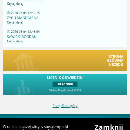
Czytaj dalej
2026-03-04 12:49:15
ZYCH MAGDALENA
Czytaj dalej
2026-03-04 12:48:54
SAWICKI BOGDAN
Czytaj dalej
STRONA
GŁÓWNA
URZĘDU
LICZNIK ODWIEDZIN
38327880
Od dnia 29 października 2010
Przejdź do góry
Zamknij
W ramach naszej witryny stosujemy pliki
Deklaracja dostępności