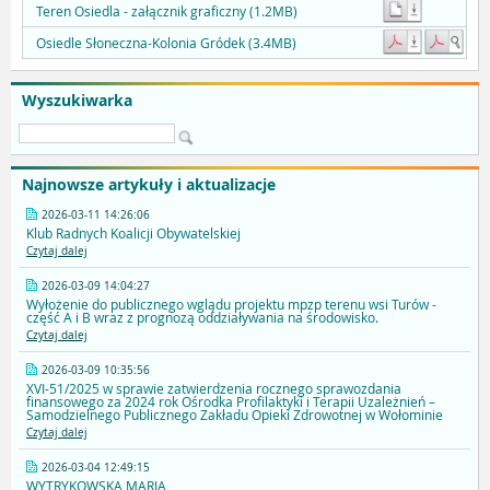
Teren Osiedla - załącznik graficzny (1.2MB)
Osiedle Słoneczna-Kolonia Gródek (3.4MB)
Wyszukiwarka
Najnowsze artykuły i aktualizacje
2026-03-11 14:26:06
Klub Radnych Koalicji Obywatelskiej
Czytaj dalej
2026-03-09 14:04:27
Wyłożenie do publicznego wglądu projektu mpzp terenu wsi Turów -
część A i B wraz z prognozą oddziaływania na środowisko.
Czytaj dalej
2026-03-09 10:35:56
XVI-51/2025 w sprawie zatwierdzenia rocznego sprawozdania
finansowego za 2024 rok Ośrodka Profilaktyki i Terapii Uzależnień –
Samodzielnego Publicznego Zakładu Opieki Zdrowotnej w Wołominie
Czytaj dalej
2026-03-04 12:49:15
WYTRYKOWSKA MARIA