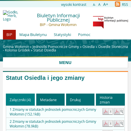
A+
wysoki kontrast
A
RSS
A-
Biuletyn Informacji
Publicznej
BIP - Gmina Wołomin
BIP
Mapa Biuletynu
Statystyki
Pomoc
Gmina Wołomin »
Jednostki Pomocnicze Gminy
»
Osiedla
»
Osiedle Słoneczna
- Kolonia Gródek
»
Statut Osiedla
MENU
Statut Osiedla i jego zmiany
Historia
Załączniki (4)
Metadane
Drukuj
zmian
1 Zmiany w statutach jednostek pomocniczych Gminy
Wołomin (152.1kB)
2 Zmiany w statutach jednostek pomocniczych Gminy
Wołomin (78.9kB)