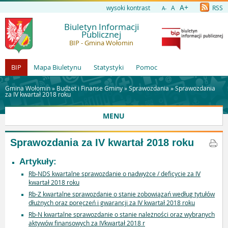
A+
wysoki kontrast
A
RSS
A-
Biuletyn Informacji
Publicznej
BIP - Gmina Wołomin
BIP
Mapa Biuletynu
Statystyki
Pomoc
Gmina Wołomin »
Budżet i Finanse Gminy
»
Sprawozdania
»
Sprawozdania
za IV kwartał 2018 roku
MENU
Sprawozdania za IV kwartał 2018 roku
Artykuły:
Rb-NDS kwartalne sprawozdanie o nadwyżce / deficycie za IV
kwartał 2018 roku
Rb-Z kwartalne sprawozdanie o stanie zobowiązań według tytułów
dłużnych oraz poręczeń i gwarancji za IV kwartał 2018 roku
Rb-N kwartalne sprawozdanie o stanie należności oraz wybranych
aktywów finansowych za IVkwartał 2018 r