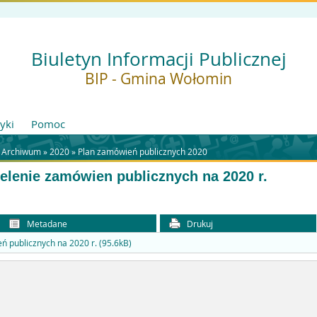
Biuletyn Informacji Publicznej
BIP - Gmina Wołomin
tyki
Pomoc
»
Archiwum
»
2020
»
Plan zamówień publicznych 2020
elenie zamówien publicznych na 2020 r.
Metadane
Drukuj
ń publicznych na 2020 r. (95.6kB)