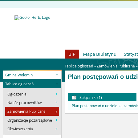
BIP
Mapa Biuletynu
Statys
Tablice ogłoszeń »
Zamówienia Publiczne
Gmina Wołomin
Plan postępowań o udzi
Tablice ogłoszeń
Ogłoszenia
Załączniki (1)
Nabór pracowników
Plan postepowań o udzielenie zamówie
Zamówienia Publiczne
Organizacje pozarządowe
Obwieszczenia