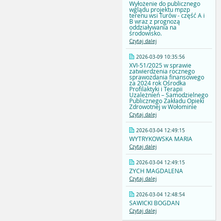
Wyłożenie do publicznego
wglądu projektu mpzp
terenu wsi Turów - część A i
B wraz z prognozą
oddziaływania na
środowisko.
Czytaj dalej
2026-03-09 10:35:56
XVI-51/2025 w sprawie
zatwierdzenia rocznego
sprawozdania finansowego
za 2024 rok Ośrodka
Profilaktyki i Terapii
Uzależnień – Samodzielnego
Publicznego Zakładu Opieki
Zdrowotnej w Wołominie
Czytaj dalej
2026-03-04 12:49:15
WYTRYKOWSKA MARIA
Czytaj dalej
2026-03-04 12:49:15
ZYCH MAGDALENA
Czytaj dalej
2026-03-04 12:48:54
SAWICKI BOGDAN
Czytaj dalej