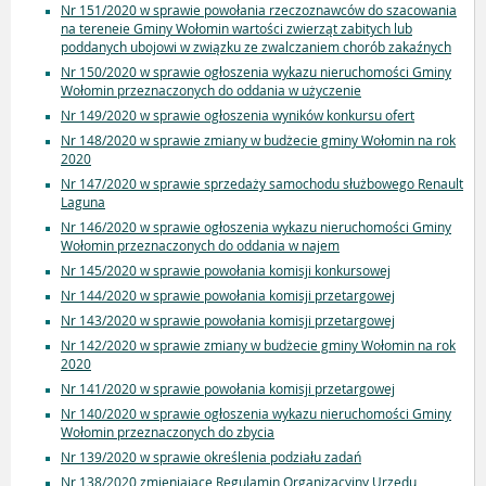
Nr 151/2020 w sprawie powołania rzeczoznawców do szacowania
na tereneie Gminy Wołomin wartości zwierząt zabitych lub
poddanych ubojowi w związku ze zwalczaniem chorób zakaźnych
Nr 150/2020 w sprawie ogłoszenia wykazu nieruchomości Gminy
Wołomin przeznaczonych do oddania w użyczenie
Nr 149/2020 w sprawie ogłoszenia wyników konkursu ofert
Nr 148/2020 w sprawie zmiany w budżecie gminy Wołomin na rok
2020
Nr 147/2020 w sprawie sprzedaży samochodu służbowego Renault
Laguna
Nr 146/2020 w sprawie ogłoszenia wykazu nieruchomości Gminy
Wołomin przeznaczonych do oddania w najem
Nr 145/2020 w sprawie powołania komisji konkursowej
Nr 144/2020 w sprawie powołania komisji przetargowej
Nr 143/2020 w sprawie powołania komisji przetargowej
Nr 142/2020 w sprawie zmiany w budżecie gminy Wołomin na rok
2020
Nr 141/2020 w sprawie powołania komisji przetargowej
Nr 140/2020 w sprawie ogłoszenia wykazu nieruchomości Gminy
Wołomin przeznaczonych do zbycia
Nr 139/2020 w sprawie określenia podziału zadań
Nr 138/2020 zmieniające Regulamin Organizacyjny Urzędu