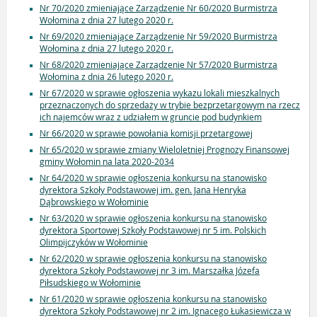
Nr 70/2020 zmieniające Zarządzenie Nr 60/2020 Burmistrza
Wołomina z dnia 27 lutego 2020 r.
Nr 69/2020 zmieniające Zarządzenie Nr 59/2020 Burmistrza
Wołomina z dnia 27 lutego 2020 r.
Nr 68/2020 zmieniające Zarządzenie Nr 57/2020 Burmistrza
Wołomina z dnia 26 lutego 2020 r.
Nr 67/2020 w sprawie ogłoszenia wykazu lokali mieszkalnych
przeznaczonych do sprzedaży w trybie bezprzetargowym na rzecz
ich najemców wraz z udziałem w gruncie pod budynkiem
Nr 66/2020 w sprawie powołania komisji przetargowej
Nr 65/2020 w sprawie zmiany Wieloletniej Prognozy Finansowej
gminy Wołomin na lata 2020-2034
Nr 64/2020 w sprawie ogłoszenia konkursu na stanowisko
dyrektora Szkoły Podstawowej im. gen. Jana Henryka
Dąbrowskiego w Wołominie
Nr 63/2020 w sprawie ogłoszenia konkursu na stanowisko
dyrektora Sportowej Szkoły Podstawowej nr 5 im. Polskich
Olimpijczyków w Wołominie
Nr 62/2020 w sprawie ogłoszenia konkursu na stanowisko
dyrektora Szkoły Podstawowej nr 3 im. Marszałka Józefa
Piłsudskiego w Wołominie
Nr 61/2020 w sprawie ogłoszenia konkursu na stanowisko
dyrektora Szkoły Podstawowej nr 2 im. Ignacego Łukasiewicza w