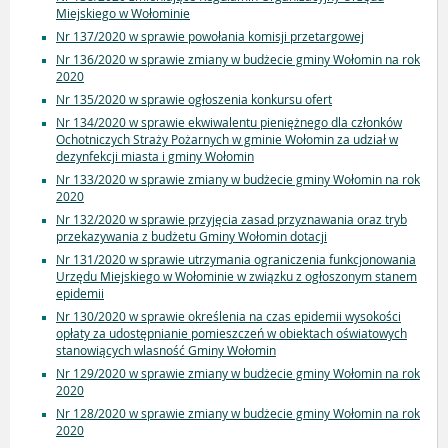
Miejskiego w Wołominie
Nr 137/2020 w sprawie powołania komisji przetargowej
Nr 136/2020 w sprawie zmiany w budżecie gminy Wołomin na rok
2020
Nr 135/2020 w sprawie ogłoszenia konkursu ofert
Nr 134/2020 w sprawie ekwiwalentu pieniężnego dla członków
Ochotniczych Straży Pożarnych w gminie Wołomin za udział w
dezynfekcji miasta i gminy Wołomin
Nr 133/2020 w sprawie zmiany w budżecie gminy Wołomin na rok
2020
Nr 132/2020 w sprawie przyjęcia zasad przyznawania oraz tryb
przekazywania z budżetu Gminy Wołomin dotacji
Nr 131/2020 w sprawie utrzymania ograniczenia funkcjonowania
Urzędu Miejskiego w Wołominie w związku z ogłoszonym stanem
epidemii
Nr 130/2020 w sprawie określenia na czas epidemii wysokości
opłaty za udostępnianie pomieszczeń w obiektach oświatowych
stanowiących wlasność Gminy Wołomin
Nr 129/2020 w sprawie zmiany w budżecie gminy Wołomin na rok
2020
Nr 128/2020 w sprawie zmiany w budżecie gminy Wołomin na rok
2020