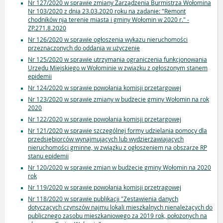
Nr 127/2020 w sprawie zmiany Zarządzenia Burmistrza Wołomina
Nr 103/2020 z dnia 23.03.2020 roku na zadanie: "Remont
chodników nja terenie miasta i gminy Wołomin w 2020 r." -
ZP.271.8.2020
Nr 126/2020 w sprawie ogłoszenia wykazu nieruchomości
przeznaczonych do oddania w użyczenie
Nr 125/2020 w sprawie utrzymania ograniczenia funkcjonowania
Urzędu Miejskiego w Wołominie w związku z ogłoszonym stanem
epidemii
Nr 124/2020 w sprawie powołania komisji przetargowej
Nr 123/2020 w sprawie zmiany w budżecie gminy Wołomin na rok
2020
Nr 122/2020 w sprawie powołania komisji przetargowej
Nr 121/2020 w sprawie szczególnej formy udzielania pomocy dla
przedsiębiorców wynajmujących lub wydzierżawiających
nieruchomości gminne, w związku z ogłoszeniem na obszarze RP
stanu epidemii
Nr 120/2020 w sprawie zmian w budżecie gminy Wołomin na 2020
rok
Nr 119/2020 w sprawie powołania komisji przetragowej
Nr 118/2020 w sprawie publikacji "Zestawienia danych
dotyczących czynszów najmu lokali mieszkalnych nienależących do
publicznego zasobu mieszkaniowego za 2019 rok, położonych na