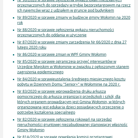
przeznaczonych do sprzedaży w trybie bezprzetargowym na rzecz
ich najemców wraz z udziałem w gruncie pod budynkiem
Nr 89/2020 w sprawie zmiany w budżecie gminy Wołomin na 2020
rok
Nr 88/2020 w sprawie ogłoszenia wykazu nieruchomości
przeznaczonych do oddania w użyczenie
Nr 87/2020 w sprawie zmiany zarządzenia Nr 66/2020 z dnia 27
lutego 2020 roku
Nr 86/2020 w sprawie zmian w WPF Gminy Wołomin
Nr 85/2020 w sprawie ograniczeia przyjęć interesantów w
Urzędzie Miejskim w Wołominie w związkiu z ogłoszonym stanem
zagrożenia epidemicznego
Nr 84/2020 w sprawieustalenia średniego miesięcznego kosztu
pobytu w Dziennym Domu "Senior+" w Wołominie na 2020 r.
Nr 83/2020 w sprawie wprowadzenia druku arkusza
pomocniczego do arkusza organizacji przedszkoli i szkół, dla
których organem prowadzącym jest Gmina Wołomin, w których
organizowana jest edukacja dzieci posiadających orzeczenie o
potrzebie kształcenia specjalnego
Nr 82/2020 w sprawie ogłoszenia rokowań na sprzedaż
nieruchomości gruntowej niezabudowanej stanowiącej własnośc
Gminy Wołomin
Nr 81A/2020 w sprawie powołania komisji przetargowej