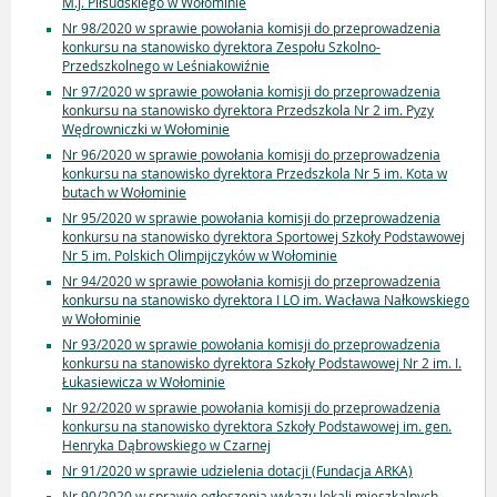
M.J. Piłsudskiego w Wołominie
Nr 98/2020 w sprawie powołania komisji do przeprowadzenia
konkursu na stanowisko dyrektora Zespołu Szkolno-
Przedszkolnego w Leśniakowiźnie
Nr 97/2020 w sprawie powołania komisji do przeprowadzenia
konkursu na stanowisko dyrektora Przedszkola Nr 2 im. Pyzy
Wędrowniczki w Wołominie
Nr 96/2020 w sprawie powołania komisji do przeprowadzenia
konkursu na stanowisko dyrektora Przedszkola Nr 5 im. Kota w
butach w Wołominie
Nr 95/2020 w sprawie powołania komisji do przeprowadzenia
konkursu na stanowisko dyrektora Sportowej Szkoły Podstawowej
Nr 5 im. Polskich Olimpijczyków w Wołominie
Nr 94/2020 w sprawie powołania komisji do przeprowadzenia
konkursu na stanowisko dyrektora I LO im. Wacława Nałkowskiego
w Wołominie
Nr 93/2020 w sprawie powołania komisji do przeprowadzenia
konkursu na stanowisko dyrektora Szkoły Podstawowej Nr 2 im. I.
Łukasiewicza w Wołominie
Nr 92/2020 w sprawie powołania komisji do przeprowadzenia
konkursu na stanowisko dyrektora Szkoły Podstawowej im. gen.
Henryka Dąbrowskiego w Czarnej
Nr 91/2020 w sprawie udzielenia dotacji (Fundacja ARKA)
Nr 90/2020 w sprawie ogłoszenia wykazu lokali mieszkalnych