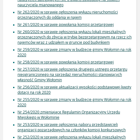
nauczyciela mianowanego
Nr 262/2020 w sprawie ogłoszenia wykazu nieruchomości
przeznaczonych do oddania w najem
Nr 261/2020 w sprawie powołania komisji przetargowej
Nr 260/2020 w sprawie ogłoszenia wykazu lokali mieszkalnych
przeznaczonych do zbycia w trybie bezprzetargowym na rzecz ich
najemców wraz z udziałem w gruncie pod budynkiem
Nr 259/2020 w sprawie zmiany w budżecie gminy Wołomin na rok
2020
Nr 258/2020 w sprawie powołania komisji przetargowej
Nr 257/2020 w sprawie ogłoszenia drugiego ustnego przetargu
nieograniczonego na sprzedaż nieruchomości stanowiących
własność Gminy Wołomin
Nr 256/2020 w sprawie aktualizacji wysokości podstawowej kwoty
dotacji na rok 2020
Nr 255/2020 w sprawie zmiany w budżecie gminy Wołomin na rok
2020
Nr 254/2020 zmieniające Regulamin Organizacyjny Urzędu
Miejskiego w Wołominie
Nr 253/2020 w sprawie ogłoszenia naboru przedstawicieli
organizacji pozarządowych na członków komisji konkursowych
Nr 252/2020 w sprawie ogłoszenia wykazu lokali mieszkalnych