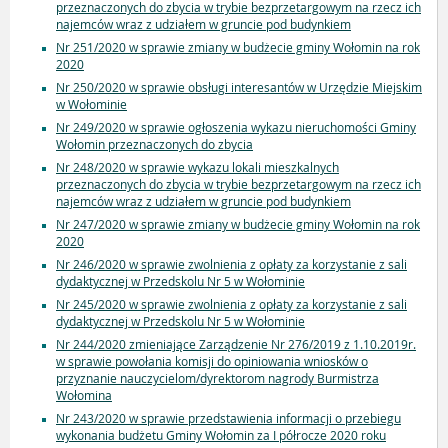
przeznaczonych do zbycia w trybie bezprzetargowym na rzecz ich
najemców wraz z udziałem w gruncie pod budynkiem
Nr 251/2020 w sprawie zmiany w budżecie gminy Wołomin na rok
2020
Nr 250/2020 w sprawie obsługi interesantów w Urzędzie Miejskim
w Wołominie
Nr 249/2020 w sprawie ogłoszenia wykazu nieruchomości Gminy
Wołomin przeznaczonych do zbycia
Nr 248/2020 w sprawie wykazu lokali mieszkalnych
przeznaczonych do zbycia w trybie bezprzetargowym na rzecz ich
najemców wraz z udziałem w gruncie pod budynkiem
Nr 247/2020 w sprawie zmiany w budżecie gminy Wołomin na rok
2020
Nr 246/2020 w sprawie zwolnienia z opłaty za korzystanie z sali
dydaktycznej w Przedskolu Nr 5 w Wołominie
Nr 245/2020 w sprawie zwolnienia z opłaty za korzystanie z sali
dydaktycznej w Przedskolu Nr 5 w Wołominie
Nr 244/2020 zmieniające Zarządzenie Nr 276/2019 z 1.10.2019r.
w sprawie powołania komisji do opiniowania wniosków o
przyznanie nauczycielom/dyrektorom nagrody Burmistrza
Wołomina
Nr 243/2020 w sprawie przedstawienia informacji o przebiegu
wykonania budżetu Gminy Wołomin za I półrocze 2020 roku