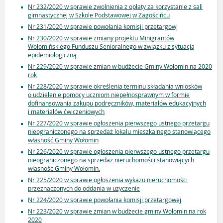
Nr 232/2020 w sprawie zwolnienia z opłaty za korzystanie z sali
gimnastycznej w Szkole Podstawowej w Zagościńcu
Nr 231/2020 w sprawie powołania komisji przetargowj
Nr 230/2020 w sprawie zmiany projektu Minigrantów
Wołomińskiego Funduszu Senioralnego w związku z sytuacją
epidemiologiczną
Nr 229/2020 w sprawie zmian w budżecie Gminy Wołomin na 2020
rok
Nr 228/2020 w sprawie określenia terminu składania wniosków
o udzielenie pomocy uczniom niepełnosprawnym w formie
dofinansowania zakupu podręczników, materiałów edukacyjnych
i materiałów ćwiczeniowych
Nr 227/2020 w sprawie ogłoszenia pierwszego ustnego przetargu
nieograniczonego na sprzedaż lokalu mieszkalnego stanowiącego
własność Gminy Wołomin
Nr 226/2020 w sprawie ogłoszenia pierwszego ustnego przetargu
nieograniczonego na sprzedaż nieruchomości stanowiących
własność Gminy Wołomin.
Nr 225/2020 w sprawie ogłoszenia wykazu nieruchomości
przeznaczonych do oddania w uzyczenie
Nr 224/2020 w sprawie powołania komisji przetargowej
Nr 223/2020 w sprawie zmian w budżecie gminy Wołomin na rok
2020