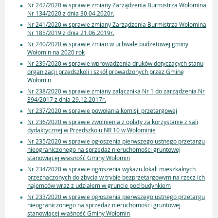
Nr 242/2020 w sprawie zmiany Zarządzenia Burmistrza Wołomina
Nr 134/2020 z dnia 30.04.2020r.
Nr 241/2020 w sprawie zmiany Zarządzenia Burmistrza Wołomina
Nr 185/2019 z dnia 21.06.2019r.
Nr 240/2020 w sprawie zmian w uchwale budżetowej gminy
Wołomin na 2020 rok
Nr 239/2020 w sprawie wprowadzenia druków dotyczących stanu
organizacji przedszkoli i szkół prowadzonych przez Gminę
Wołomin
Nr 238/2020 w sprawie zmiany załącznika Nr 1 do zarządzenia Nr
394/2017 z dnia 29.12.2017r.
Nr 237/2020 w sprawie powołania komisji przetargowej
Nr 236/2020 w sprawie zwolnienia z opłaty za korzystanie z sali
dydaktycznej w Przedszkolu NR 10 w Wołominie
Nr 235/2020 w sprawie ogłoszenia pierwszego ustnego przetargu
nieograniczonego na sprzedaż nieruchomości gruntowej
stanowiącej własność Gminy Wołomin
Nr 234/2020 w sprawie ogłoszenia wykazu lokali mieszkalnych
przeznaczonych do zbycia w trybie bezprzetargowym na rzecz ich
najemców wraz z udziałem w gruncie pod budynkiem
Nr 233/2020 w sprawie ogłoszenia pierwszego ustnego przetargu
nieograniczonego na sprzedaż nieruchomości gruntowej
stanowiącej właśność Gminy Wołomin