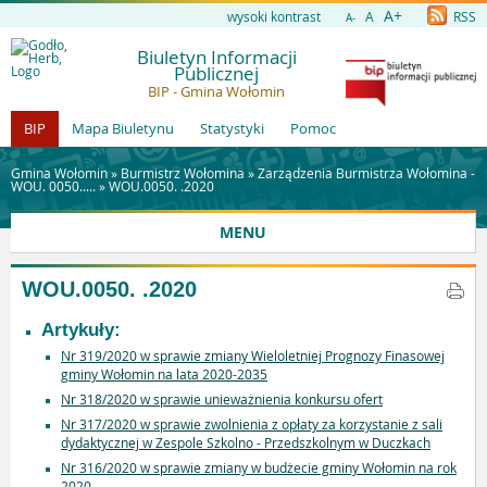
A+
wysoki kontrast
A
RSS
A-
Biuletyn Informacji
Publicznej
BIP - Gmina Wołomin
BIP
Mapa Biuletynu
Statystyki
Pomoc
Gmina Wołomin »
Burmistrz Wołomina
»
Zarządzenia Burmistrza Wołomina -
WOU. 0050.....
»
WOU.0050. .2020
MENU
WOU.0050. .2020
Artykuły:
Nr 319/2020 w sprawie zmiany Wieloletniej Prognozy Finasowej
gminy Wołomin na lata 2020-2035
Nr 318/2020 w sprawie unieważnienia konkursu ofert
Nr 317/2020 w sprawie zwolnienia z opłaty za korzystanie z sali
dydaktycznej w Zespole Szkolno - Przedszkolnym w Duczkach
Nr 316/2020 w sprawie zmiany w budżecie gminy Wołomin na rok
2020