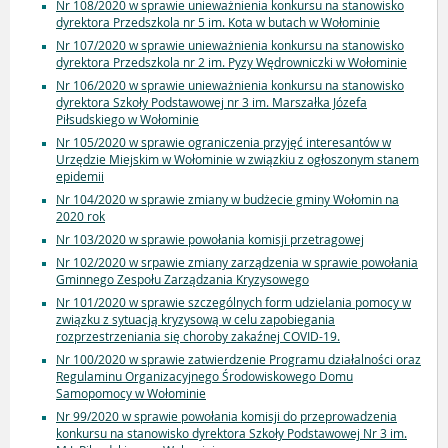
Nr 108/2020 w sprawie unieważnienia konkursu na stanowisko
dyrektora Przedszkola nr 5 im. Kota w butach w Wołominie
Nr 107/2020 w sprawie unieważnienia konkursu na stanowisko
dyrektora Przedszkola nr 2 im. Pyzy Wędrowniczki w Wołominie
Nr 106/2020 w sprawie unieważnienia konkursu na stanowisko
dyrektora Szkoły Podstawowej nr 3 im. Marszałka Józefa
Piłsudskiego w Wołominie
Nr 105/2020 w sprawie ograniczenia przyjęć interesantów w
Urzędzie Miejskim w Wołominie w związkiu z ogłoszonym stanem
epidemii
Nr 104/2020 w sprawie zmiany w budżecie gminy Wołomin na
2020 rok
Nr 103/2020 w sprawie powołania komisji przetragowej
Nr 102/2020 w srpawie zmiany zarządzenia w sprawie powołania
Gminnego Zespołu Zarządzania Kryzysowego
Nr 101/2020 w sprawie szczególnych form udzielania pomocy w
związku z sytuacją kryzysową w celu zapobiegania
rozprzestrzeniania się choroby zakaźnej COVID-19.
Nr 100/2020 w sprawie zatwierdzenie Programu działalności oraz
Regulaminu Organizacyjnego Środowiskowego Domu
Samopomocy w Wołominie
Nr 99/2020 w sprawie powołania komisji do przeprowadzenia
konkursu na stanowisko dyrektora Szkoły Podstawowej Nr 3 im.