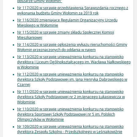
obszarze Gminy Wołomin"
Nr 117/2020 w sprawie przedstawienia Sprawozdania rocznego z
wykonania budżetu Gminy Wołomin za 2019 rok
Nr 116/2020 zmieniające Regulamin Organizacyjny Urzędu
Miejskiego w Wołominie
Nr 115/2020 w sprawie zmiany składu Społecznej Komisji
Mieszkaniowej
Nr 114/2020 w sprawie ogłoszenia wykazu nieruchomości Gminy
Wołomin przeznaczonych do oddania w najem
Nr 113/2020 w sprawie unieważnienia konkursu na stanowisko
dyrektora I Liceum Ogólnokształcącego im. Wacława Nałkowskiego
w Wołominie
Nr 112/2020 w sprawie unieważnienia konkursu na stanowisko
dyrektora Szkoły Podstawowej im. Jana Henryka Dąbrowskiego w
Czarnej
Nr 111/2020 w sprawie unieważnienia konkursu na stanowisko
dyrektora Szkoły Podstawowej nr 2 im.Ignacego Łukasiewicza w
Wołominie
Nr 110/2020 w sprawie unieważnienia konkursu na stanowisko
dyrektora Sportowej Szkoły Podstawowej nr 5 im. Polskich
Olimpijczyków w Wołominie
Nr 109/2020 w sprawie unieważnienia konkursu na stanowisko
dyrektora Zespołu Szkolno - Przedszkolnego w Leśniakowiźnie