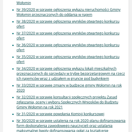
Wołomin
Nr 39/2020 w sprawie ogłoszenia wykazu nieruchomości Gminy
Wołomin przeznaczonych do oddania w najem
Nr 38/2020 w sprawie ogłoszenia wyników otwartego konkursu
ofert
Nr 37/2020 w sprawie ogłoszenia wyników otwartego konkursu
ofert
Nr 36/2020 w sprawie ogłoszenia wyników otwartego konkursu
ofert
Nr 35/2020 w sprawie ogłoszenia wyników otwartego konkursu
ofert
Nr 34/2020 w sprawie ogłoszenia wykazu lokali mieszkalnych
przeznaczonych do sprzedaży w trybie bezprzetargowym na rzecz
ich najemców wraz z udziałem w gruncie pod budynkiem
Nr 33/2020 w sprawie zmiany w budżecie gminy Wołomin na rok
2020
Nr 32/2020 w sprawie konsultacji społecznych projektu Zasad
zgłaszania, oceny i wyboru Społecznych Wniosków do Budżetu
Gminy Wołomin na rok 2021
Nr 31/2020 w sprawie powołania Komisji konkursowej
Nr 30/2020 w sprawie ustalenia na rok 2020 planu dofinansowania
form doskonalenia zawodowego nauczycieli oraz ustalania
maksymalnej kwoty dofinansowania opłat za kształcenie