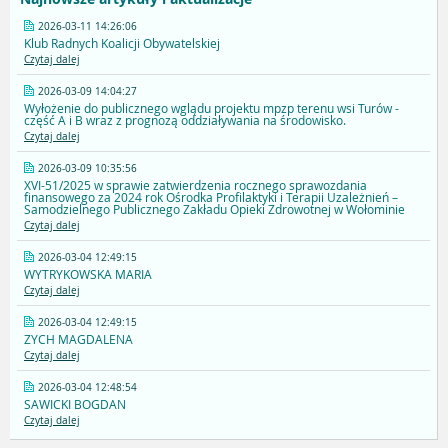
2026-03-11 14:26:06
Klub Radnych Koalicji Obywatelskiej
Czytaj dalej
2026-03-09 14:04:27
Wyłożenie do publicznego wglądu projektu mpzp terenu wsi Turów -
część A i B wraz z prognozą oddziaływania na środowisko.
Czytaj dalej
2026-03-09 10:35:56
XVI-51/2025 w sprawie zatwierdzenia rocznego sprawozdania
finansowego za 2024 rok Ośrodka Profilaktyki i Terapii Uzależnień –
Samodzielnego Publicznego Zakładu Opieki Zdrowotnej w Wołominie
Czytaj dalej
2026-03-04 12:49:15
WYTRYKOWSKA MARIA
Czytaj dalej
2026-03-04 12:49:15
ZYCH MAGDALENA
Czytaj dalej
2026-03-04 12:48:54
SAWICKI BOGDAN
Czytaj dalej