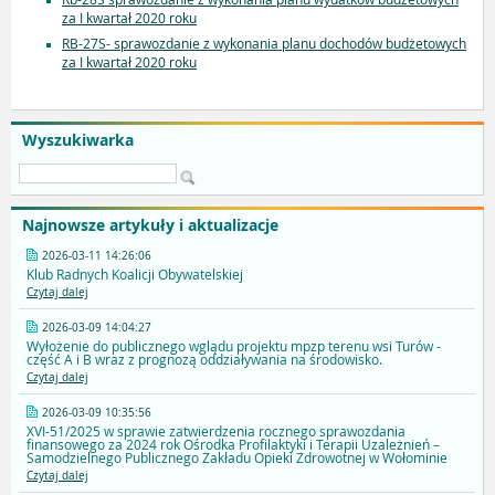
za I kwartał 2020 roku
RB-27S- sprawozdanie z wykonania planu dochodów budżetowych
za I kwartał 2020 roku
Wyszukiwarka
Najnowsze artykuły i aktualizacje
2026-03-11 14:26:06
Klub Radnych Koalicji Obywatelskiej
Czytaj dalej
2026-03-09 14:04:27
Wyłożenie do publicznego wglądu projektu mpzp terenu wsi Turów -
część A i B wraz z prognozą oddziaływania na środowisko.
Czytaj dalej
2026-03-09 10:35:56
XVI-51/2025 w sprawie zatwierdzenia rocznego sprawozdania
finansowego za 2024 rok Ośrodka Profilaktyki i Terapii Uzależnień –
Samodzielnego Publicznego Zakładu Opieki Zdrowotnej w Wołominie
Czytaj dalej