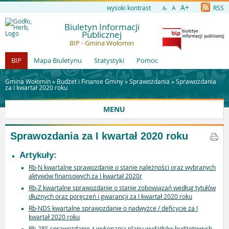
A+
wysoki kontrast
A
RSS
A-
Biuletyn Informacji
Publicznej
BIP - Gmina Wołomin
BIP
Mapa Biuletynu
Statystyki
Pomoc
Gmina Wołomin »
Budżet i Finanse Gminy
»
Sprawozdania
»
Sprawozdania
za I kwartał 2020 roku
MENU
Sprawozdania za I kwartał 2020 roku
Artykuły:
Rb-N kwartalne sprawozdanie o stanie należności oraz wybranych
aktywów finansowych za I kwartał 2020r
Rb-Z kwartalne sprawozdanie o stanie zobowiązań według tytułów
dłużnych oraz poręczeń i gwarancji za I kwartał 2020 roku
Rb-NDS kwartalne sprawozdanie o nadwyżce / deficycie za I
kwartał 2020 roku
Rb-28S sprawozdanie z wykonania planu wydatków budżetowych