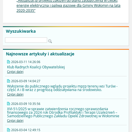
„Aktualizacja projektu założeń do planu zaopatrzenia w ciepło,
energię elektryczną i paliwa gazowe dla Gminy Wołomin na lata
2020-2035”
Wyszukiwarka
Najnowsze artykuły i aktualizacje
2026-03-11 14:26:06
Klub Radnych Koalicji Obywatelskiej
Czytaj dalej
2026-03-09 14:04:27
Wyłożenie do publicznego wglądu projektu mpzp terenu wsi Turów -
część A i B wraz z prognozą oddziaływania na środowisko.
Czytaj dalej
2026-03-09 10:35:56
XVI-51/2025 w sprawie zatwierdzenia rocznego sprawozdania
finansowego za 2024 rok Ośrodka Profilaktyki i Terapii Uzależnień –
Samodzielnego Publicznego Zakładu Opieki Zdrowotnej w Wołominie
Czytaj dalej
2026-03-04 12:49:15