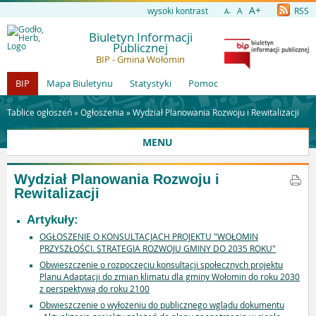
A+
wysoki kontrast
A
RSS
A-
Biuletyn Informacji
Publicznej
BIP - Gmina Wołomin
BIP
Mapa Biuletynu
Statystyki
Pomoc
Tablice ogłoszeń »
Ogłoszenia
»
Wydział Planowania Rozwoju i Rewitalizacji
MENU
Wydział Planowania Rozwoju i
Rewitalizacji
Artykuły:
OGŁOSZENIE O KONSULTACJACH PROJEKTU "WOŁOMIN
PRZYSZŁOŚCI. STRATEGIA ROZWOJU GMINY DO 2035 ROKU"
Obwieszczenie o rozpoczęciu konsultacji społecznych projektu
Planu Adaptacji do zmian klimatu dla gminy Wołomin do roku 2030
z perspektywą do roku 2100
Obwieszczenie o wyłożeniu do publicznego wglądu dokumentu