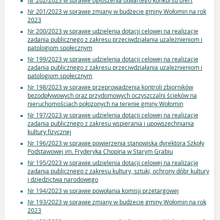
Nr 202/2023 w sprawie ogłoszenia otwartego konkursu ofert
Nr 201/2023 w sprawie zmiany w budżecie gminy Wołomin na rok
2023
Nr 200/2023 w sprawie udzielenia dotacji celowej na realizację
zadania publicznego z zakresu przeciwdziałania uzależnieniom i
patologiom społecznym
Nr 199/2023 w sprawie udzielenia dotacji celowej na realizację
zadania publicznego z zakresu przeciwdziałania uzależnieniom i
patologiom społecznym
Nr 198/2023 w sprawie przeprowadzenia kontroli zbiorników
bezodpływowych oraz przydomowych oczyszczalni ścieków na
nieruchomościach położonych na terenie gminy Wołomin
Nr 197/2023 w sprawie udzielenia dotacji celowej na realizację
zadania publicznego z zakresu wspierania i upowszechniania
kultury fizycznej
Nr 196/2023 w sprawie powierzenia stanowiska dyrektora Szkoły
Podstawowej im. Fryderyka Chopina w Starym Grabiu
Nr 195/2023 w sprawie udzielenia dotacji celowej na realizację
zadania publicznego z zakresu kultury, sztuki, ochrony dóbr kultury
i dziedzictwa narodowego
Nr 194/2023 w sprawie powołania komisji przetargowej
Nr 193/2023 w sprawie zmiany w budżecie gminy Wołomin na rok
2023