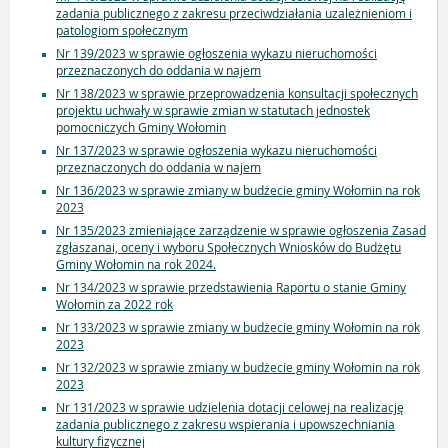
zadania publicznego z zakresu przeciwdziałania uzależnieniom i
patologiom społecznym
Nr 139/2023 w sprawie ogłoszenia wykazu nieruchomości
przeznaczonych do oddania w najem
Nr 138/2023 w sprawie przeprowadzenia konsultacji społecznych
projektu uchwały w sprawie zmian w statutach jednostek
pomocniczych Gminy Wołomin
Nr 137/2023 w sprawie ogłoszenia wykazu nieruchomości
przeznaczonych do oddania w najem
Nr 136/2023 w sprawie zmiany w budżecie gminy Wołomin na rok
2023
Nr 135/2023 zmieniające zarządzenie w sprawie ogłoszenia Zasad
zgłaszanai, oceny i wyboru Społecznych Wniosków do Budżętu
Gminy Wołomin na rok 2024.
Nr 134/2023 w sprawie przedstawienia Raportu o stanie Gminy
Wołomin za 2022 rok
Nr 133/2023 w sprawie zmiany w budżecie gminy Wołomin na rok
2023
Nr 132/2023 w sprawie zmiany w budżecie gminy Wołomin na rok
2023
Nr 131/2023 w sprawie udzielenia dotacji celowej na realizację
zadania publicznego z zakresu wspierania i upowszechniania
kultury fizycznej