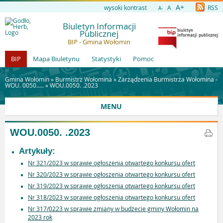
A+
wysoki kontrast
A
RSS
A-
Biuletyn Informacji
Publicznej
BIP - Gmina Wołomin
BIP
Mapa Biuletynu
Statystyki
Pomoc
Gmina Wołomin »
Burmistrz Wołomina
»
Zarządzenia Burmistrza Wołomina -
WOU. 0050.....
»
WOU.0050. .2023
MENU
WOU.0050. .2023
Artykuły:
Nr 321/2023 w sprawie ogłoszenia otwartego konkursu ofert
Nr 320/2023 w sprawie ogłoszenia otwartego konkursu ofert
Nr 319/2023 w sprawie ogłoszenia otwartego konkursu ofert
Nr 318/2023 w sprawie ogłoszenia otwartego konkursu ofert
Nr 317/0223 w sprawie zmiany w budżecie gminy Wołomin na
2023 rok