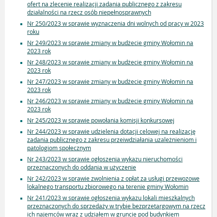
ofert na zlecenie realizacji zadania publicznego z zakresu
działalności na rzecz osób niepełnosprawnych
Nr 250/2023 w sprawie wyznaczenia dni wolnych od pracy w 2023
roku
Nr 249/2023 w sprawie zmiany w budżecie gminy Wołomin na
2023 rok
Nr 248/2023 w sprawie zmiany w budżecie gminy Wołomin na
2023 rok
Nr 247/2023 w sprawie zmiany w budżecie gminy Wołomin na
2023 rok
Nr 246/2023 w sprawie zmiany w budżecie gminy Wołomin na
2023 rok
Nr 245/2023 w sprawie powołania komisji konkursowej
Nr 244/2023 w sprawie udzielenia dotacji celowej na realizację
zadania publicznego z zakresu przeiwdziałania uzależnieniom i
patologiom społecznym
Nr 243/2023 w sprawie ogłoszenia wykazu nieruchomości
przeznaczonych do oddania w użyczenie
Nr 242/2023 w sprawie zwolnienia z opłat za usługi przewozowe
lokalnego transportu zbiorowego na terenie gminy Wołomin
Nr 241/2023 w sprawie ogłoszenia wykazu lokali mieszkalnych
przeznaczonych do sprzedaży w trybie bezprzetargowym na rzecz
ich najemców wraz z udziałem w gruncie pod budynkiem