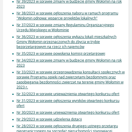
Nr 39/2023 w sprawie zmiany w budżecie gminy Wołomin na rok
2023
Nr 38/2023 w sprawie ogłoszenia naboru w ramach programu
"Wołomin odnowa: wsparcie projektów lokalnych"
Nr 37/2023 w sprawie zmiany Regulaminu Organizacyjnego
Urzędu Miejskiego w Wołominie
Nr 36/2023 w sprawie ogłoszenia wykazu lokali mieszkalnych
Gminy Wołomin przeznaczonych do zbycia w trybie
bezprzetargowym na rzecz ich najemców
Nr 35/2023 w sprawie powołania komisji przetargowej
Nr 34/2023 w sprawie zmiany w budżecie gminy Wołomin na rok
2023
Nr 33/2023 w sprawie przeprowadzenia konsultacji społecznych w
sprawie Programu opieki nad zwierzętami bezdomnymi oraz
zapobiegania bezdomności zwierząt na terenie gminy Wołomin w
2023 r.
Nr 32/2023 w sprawie unieważnienia otwartego konkursu ofert
Nr 31/2023 w sprawie ogłoszenia wyników otwartego konkursu
ofert
Nr 30/2023 w sprawie unieważnienia otwartego konkursu ofert
Nr 29/2023 w sprawie udzielenia dotacji
Nr 28/2023 w sprawie ogłoszenia drugiego ustnego przetargu
nieograniczonego na sprzedaż nieruchomości stanowiącej