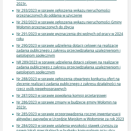
2023r.
Nr 293/2023 w sprawie ogłoszenia wykazu nieruchomości
przeznaczonych do oddania w użyczenie
Nr 292/2023 w sprawie ogłoszenia wykazu nieruchomości Gminy
Wołomin przeznaczonych do zbycia
Nr 291/2023 w sprawie wyznaczenia dni wolnych od pracy w 2024
roku
Nr 290/2023 w sprawie udzielenia dotacji celowej na realizację
zadania publicznego z zakresu przeciwdziałania uzależnieniom i
patologiom społecznym
NR 289/2023 w sprawie udzielenia dotacji celowej na realizację
zadania publicznego z zakresu przeciwdziałania uzależnieniom i
patologiom społecznym
Nr 288/2023 w sprawie ogłoszenia otwartego konkursu ofert na
zlecenie realizacji zadania publicznego z zakresu działalności na
rzecz osób niepełnosprawnych
Nr 287/2023 w sprawie powołania komisji przetargowej
Nr 286/2023 w sprawie zmiany w budżecie gminy Wołomin na
2023r.
Nr 285/2023 w sprawie przeprowadzenia rocznej inwentaryzacji
aktywów i pasywów w Urzędzie Miejskim w Wołominie za rok 2023
Nr 284/2023 w sprawie ustalenia wysokości stawek czynszu za
najem lokali mieszkalnych w budynku komunalnym przy ulicy