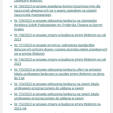
Zabiegany Wołomin.
Nr 160/2023 w sprawie powołania Komisji Egzaminacyjnej dla
nauczycieli ubiegających się o awans zawodowy na stopień
nauczyciela mianowanego
Nr 159/2023 w sprawie ogłoszenia konkursu na stanowisko
dyrektora Szkoły Podstawowej im. Fryderyka Chopina w Starym
Grabiu
Nr 158/2023 w sprawie zmiany w budżecie gminy Wołomin na rok
2023
Nr 157/2023 w sprawie przyjęcia i wdrożenia standardów
dotyczących ochrony drzew i rozwoju terenów zieleni znajdujących
się w gminie Wołomin
Nr 156/2023 w sprawie zmiany w budżecie gminy Wołomin na rok
2023
Nr 155/2023 w sprawie ogłoszenia konkursu ofert na wynajem
lokalu użytkowego będącego w zasobie gminy Wołomin na okres
do 3 lat
Nr 154/2023 w sprawie ogłoszenia konkursu na najem lokalu
użytkowego przeznaczonego do oddania w najem
Nr 153/2023 w sprawie ogłoszenia konkursu na najem lokalu
użytkowego przeznaczonego do oddania w najem
Nr 152/2023 w sprawie zmiany w budżecie gminy Wołomin na
2023 rok