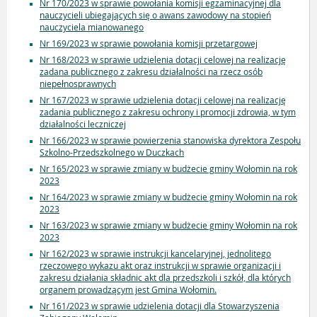
Nr 170/2023 w sprawie powołania komisji egzaminacyjnej dla
nauczycieli ubiegających się o awans zawodowy na stopień
nauczyciela mianowanego
Nr 169/2023 w sprawie powołania komisji przetargowej
Nr 168/2023 w sprawie udzielenia dotacji celowej na realizację
zadana publicznego z zakresu działalności na rzecz osób
niepełnosprawnych
Nr 167/2023 w sprawie udzielenia dotacji celowej na realizację
zadania publicznego z zakresu ochrony i promocji zdrowia, w tym
działalności leczniczej
Nr 166/2023 w sprawie powierzenia stanowiska dyrektora Zespołu
Szkolno-Przedszkolnego w Duczkach
Nr 165/2023 w sprawie zmiany w budżecie gminy Wołomin na rok
2023
Nr 164/2023 w sprawie zmiany w budżecie gminy Wołomin na rok
2023
Nr 163/2023 w sprawie zmiany w budżecie gminy Wołomin na rok
2023
Nr 162/2023 w sprawie instrukcji kancelaryjnej, jednolitego
rzeczowego wykazu akt oraz instrukcji w sprawie organizacji i
zakresu działania składnic akt dla przedszkoli i szkół, dla których
organem prowadzącym jest Gmina Wołomin.
Nr 161/2023 w sprawie udzielenia dotacji dla Stowarzyszenia