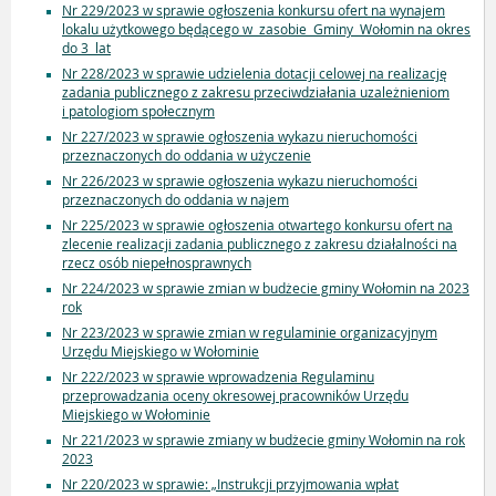
Nr 229/2023 w sprawie ogłoszenia konkursu ofert na wynajem
lokalu użytkowego będącego w zasobie Gminy Wołomin na okres
do 3 lat
Nr 228/2023 w sprawie udzielenia dotacji celowej na realizację
zadania publicznego z zakresu przeciwdziałania uzależnieniom
i patologiom społecznym
Nr 227/2023 w sprawie ogłoszenia wykazu nieruchomości
przeznaczonych do oddania w użyczenie
Nr 226/2023 w sprawie ogłoszenia wykazu nieruchomości
przeznaczonych do oddania w najem
Nr 225/2023 w sprawie ogłoszenia otwartego konkursu ofert na
zlecenie realizacji zadania publicznego z zakresu działalności na
rzecz osób niepełnosprawnych
Nr 224/2023 w sprawie zmian w budżecie gminy Wołomin na 2023
rok
Nr 223/2023 w sprawie zmian w regulaminie organizacyjnym
Urzędu Miejskiego w Wołominie
Nr 222/2023 w sprawie wprowadzenia Regulaminu
przeprowadzania oceny okresowej pracowników Urzędu
Miejskiego w Wołominie
Nr 221/2023 w sprawie zmiany w budżecie gminy Wołomin na rok
2023
Nr 220/2023 w sprawie: „Instrukcji przyjmowania wpłat