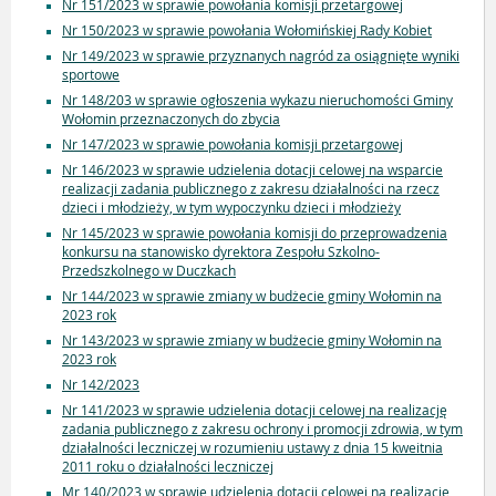
Nr 151/2023 w sprawie powołania komisji przetargowej
Nr 150/2023 w sprawie powołania Wołomińskiej Rady Kobiet
Nr 149/2023 w sprawie przyznanych nagród za osiągnięte wyniki
sportowe
Nr 148/203 w sprawie ogłoszenia wykazu nieruchomości Gminy
Wołomin przeznaczonych do zbycia
Nr 147/2023 w sprawie powołania komisji przetargowej
Nr 146/2023 w sprawie udzielenia dotacji celowej na wsparcie
realizacji zadania publicznego z zakresu działalności na rzecz
dzieci i młodzieży, w tym wypoczynku dzieci i młodzieży
Nr 145/2023 w sprawie powołania komisji do przeprowadzenia
konkursu na stanowisko dyrektora Zespołu Szkolno-
Przedszkolnego w Duczkach
Nr 144/2023 w sprawie zmiany w budżecie gminy Wołomin na
2023 rok
Nr 143/2023 w sprawie zmiany w budżecie gminy Wołomin na
2023 rok
Nr 142/2023
Nr 141/2023 w sprawie udzielenia dotacji celowej na realizację
zadania publicznego z zakresu ochrony i promocji zdrowia, w tym
działalności leczniczej w rozumieniu ustawy z dnia 15 kweitnia
2011 roku o działalności leczniczej
Mr 140/2023 w sprawie udzielenia dotacji celowej na realizację