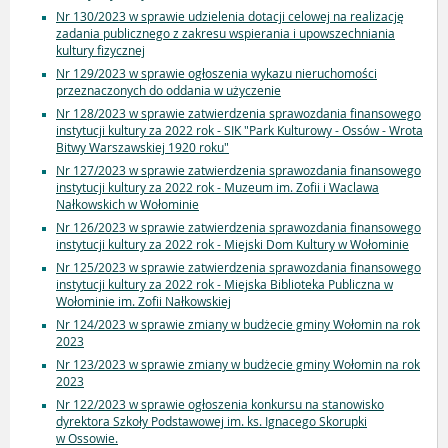
Nr 130/2023 w sprawie udzielenia dotacji celowej na realizację
zadania publicznego z zakresu wspierania i upowszechniania
kultury fizycznej
Nr 129/2023 w sprawie ogłoszenia wykazu nieruchomości
przeznaczonych do oddania w użyczenie
Nr 128/2023 w sprawie zatwierdzenia sprawozdania finansowego
instytucji kultury za 2022 rok - SIK "Park Kulturowy - Ossów - Wrota
Bitwy Warszawskiej 1920 roku"
Nr 127/2023 w sprawie zatwierdzenia sprawozdania finansowego
instytucji kultury za 2022 rok - Muzeum im. Zofii i Waclawa
Nałkowskich w Wołominie
Nr 126/2023 w sprawie zatwierdzenia sprawozdania finansowego
instytucji kultury za 2022 rok - Miejski Dom Kultury w Wołominie
Nr 125/2023 w sprawie zatwierdzenia sprawozdania finansowego
instytucji kultury za 2022 rok - Miejska Biblioteka Publiczna w
Wołominie im. Zofii Nałkowskiej
Nr 124/2023 w sprawie zmiany w budżecie gminy Wołomin na rok
2023
Nr 123/2023 w sprawie zmiany w budżecie gminy Wołomin na rok
2023
Nr 122/2023 w sprawie ogłoszenia konkursu na stanowisko
dyrektora Szkoły Podstawowej im. ks. Ignacego Skorupki
w Ossowie.