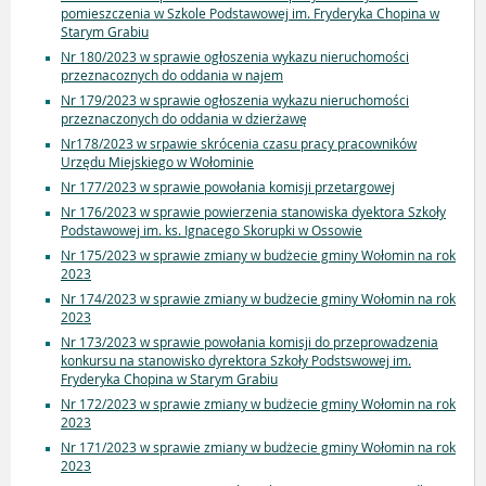
pomieszczenia w Szkole Podstawowej im. Fryderyka Chopina w
Starym Grabiu
Nr 180/2023 w sprawie ogłoszenia wykazu nieruchomości
przeznacoznych do oddania w najem
Nr 179/2023 w sprawie ogłoszenia wykazu nieruchomości
przeznaczonych do oddania w dzierżawę
Nr178/2023 w srpawie skrócenia czasu pracy pracowników
Urzędu Miejskiego w Wołominie
Nr 177/2023 w sprawie powołania komisji przetargowej
Nr 176/2023 w sprawie powierzenia stanowiska dyektora Szkoły
Podstawowej im. ks. Ignacego Skorupki w Ossowie
Nr 175/2023 w sprawie zmiany w budżecie gminy Wołomin na rok
2023
Nr 174/2023 w sprawie zmiany w budżecie gminy Wołomin na rok
2023
Nr 173/2023 w sprawie powołania komisji do przeprowadzenia
konkursu na stanowisko dyrektora Szkoły Podstswowej im.
Fryderyka Chopina w Starym Grabiu
Nr 172/2023 w sprawie zmiany w budżecie gminy Wołomin na rok
2023
Nr 171/2023 w sprawie zmiany w budżecie gminy Wołomin na rok
2023