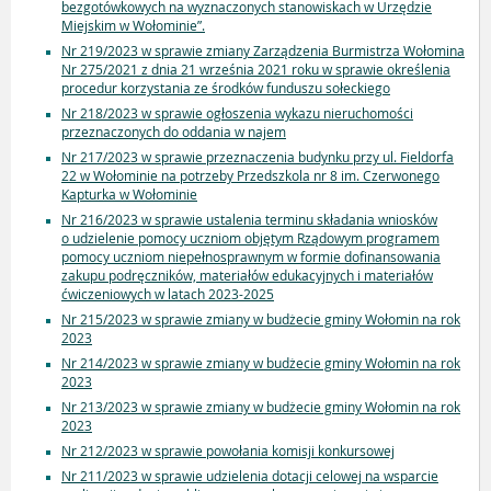
bezgotówkowych na wyznaczonych stanowiskach w Urzędzie
Miejskim w Wołominie”.
Nr 219/2023 w sprawie zmiany Zarządzenia Burmistrza Wołomina
Nr 275/2021 z dnia 21 września 2021 roku w sprawie określenia
procedur korzystania ze środków funduszu sołeckiego
Nr 218/2023 w sprawie ogłoszenia wykazu nieruchomości
przeznaczonych do oddania w najem
Nr 217/2023 w sprawie przeznaczenia budynku przy ul. Fieldorfa
22 w Wołominie na potrzeby Przedszkola nr 8 im. Czerwonego
Kapturka w Wołominie
Nr 216/2023 w sprawie ustalenia terminu składania wniosków
o udzielenie pomocy uczniom objętym Rządowym programem
pomocy uczniom niepełnosprawnym w formie dofinansowania
zakupu podręczników, materiałów edukacyjnych i materiałów
ćwiczeniowych w latach 2023-2025
Nr 215/2023 w sprawie zmiany w budżecie gminy Wołomin na rok
2023
Nr 214/2023 w sprawie zmiany w budżecie gminy Wołomin na rok
2023
Nr 213/2023 w sprawie zmiany w budżecie gminy Wołomin na rok
2023
Nr 212/2023 w sprawie powołania komisji konkursowej
Nr 211/2023 w sprawie udzielenia dotacji celowej na wsparcie