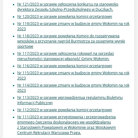
Nr 121/2023 w sprawie ogłoszenia konkursu na stanowisko
dyrektora Zespołu Szkolno-Przedszkolnego w Duczkach.
Nr 120/2023 w sprawie powołania komisji przetargowej
Nr 119/2023 w sprawie zmiany w budżecie gminy Wołomin na rok
2023
Nr 118/2023 w sprawie powołania Komisji do rozpatrywania
wniosków o przyznanie nagród Burmistrza za osiągnięte wyniki
sportowe
Nr 117/2023 w sprawie ogłoszenia rokowań na sprzedaż
nieruchomości stanowiącej własność Gminy Wołomin.
Nr 116/2023 w sprawie powołania komisji przetargowej
Nr 115/2023 w sprawie zmiany w budżecie gminy Wołomin na rok
2023
Nr 114/2023 w sprawie zmiany w budżecie gminy Wołomin na rok
2023
Nr 113/2023 w sprawie wprowadzeniua regulaminu Biuletynu
Informacji Publicznej
Nr 112/2023 w sprawie powołania komisji przetargowej
Nr 111/2023 w sprawie przygotowania i przeprowadzenia
gminnego ćwiczenia doskonalącego we współdziałaniu
z Starostwem Powiatowym w Wołominie oraz Wojskowym
Centrum Rekrutacji Warszawa Praga.