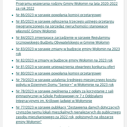
Programu wspierania rodziny Gminy Wołomin na lata 2020-2022
za rok 2022
Nr 86/2023 w sprawie powołania komisji przetargowej
Nr 85/2023 w sprawie ogłoszenia trzeciego ustnego przetargu
nieograniczonego na sprzedaż nieruchomości stanowiacej
własność Gminy Wołomin
Nr 84/2023 zmieniające zarządzenie w sprawie Regulaminu
Uczniowskiego Budżetu Obywatelskiego w Gminie Wołomin
Nr 83/2023 w sprawie zmiany w budżecie gminy Wołomin na 2023
rok
Nr 82/2023 w zmiany w budżecie gminy Wołomin na 2023 rok
Nr 81/2023 w sprawie unieważnienia otwartego konkursu ofert
Nr 80/2023 w sprawie powołania komisji przetargowej
Nr 79/2023 w sprawie ustalenia średniego miesięcznego kosztu
pobytu w Dziennym Domu "Senior+" w Wołominie na 2023 rok
Nr 78/2023 w sprawie zwolnienia z opłaty za korzystanie z sali
gimnastycznej w Szkole Podstawowej nr 7 z Oddziałami
Integracyjnymi im. Królowej Jadwigi w Wołominie
Nr 77/2023 w sprawie publikacji "Zestawienia danych dotyczących
czynszów najmu lokali mieszkalnych nienależących do publicznego
zasobu mieszkaniowego za 2022 rok, położonych na obszarze
gminy Wołomin"