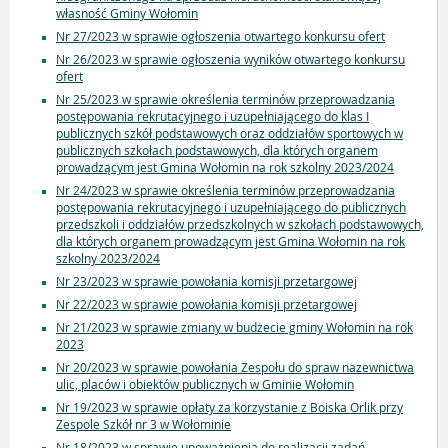
własność Gminy Wołomin
Nr 27/2023 w sprawie ogłoszenia otwartego konkursu ofert
Nr 26/2023 w sprawie ogłoszenia wyników otwartego konkursu
ofert
Nr 25/2023 w sprawie określenia terminów przeprowadzania
postępowania rekrutacyjnego i uzupełniającego do klas I
publicznych szkół podstawowych oraz oddziałów sportowych w
publicznych szkołach podstawowych, dla których organem
prowadzącym jest Gmina Wołomin na rok szkolny 2023/2024
Nr 24/2023 w sprawie określenia terminów przeprowadzania
postępowania rekrutacyjnego i uzupełniającego do publicznych
przedszkoli i oddziałów przedszkolnych w szkołach podstawowych,
dla których organem prowadzącym jest Gmina Wołomin na rok
szkolny 2023/2024
Nr 23/2023 w sprawie powołania komisji przetargowej
Nr 22/2023 w sprawie powołania komisji przetargowej
Nr 21/2023 w sprawie zmiany w budżecie gminy Wołomin na rok
2023
Nr 20/2023 w sprawie powołania Zespołu do spraw nazewnictwa
ulic, placów i obiektów publicznych w Gminie Wołomin
Nr 19/2023 w sprawie opłaty za korzystanie z Boiska Orlik przy
Zespole Szkół nr 3 w Wołominie
Nr 18/2023 w sprawie upoważnienia do realizacji zadań