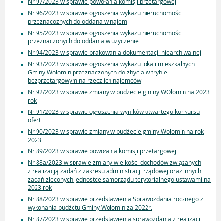
Nr 97/2023 w sprawie powołania komisji przetargowej
Nr 96/2023 w sprawie ogłoszenia wykazu nieruchomości
przeznacoznych do oddana w najem
Nr 95/2023 w sprawie ogłoszenia wykazu nieruchomości
przeznaczonych do oddania w użyczenie
Nr 94/2023 w sprawie brakowania dokumentacji niearchiwalnej
Nr 93/2023 w sprawie ogłoszenia wykazu lokali mieszkalnych
Gminy Wołomin przeznaczonych do zbycia w trybie
bezprzetargowym na rzecz ich najemców
Nr 92/2023 w sprawie zmiany w budżecie gminy WOłomin na 2023
rok
Nr 91/2023 w sprawie ogłoszenia wyników otwartego konkursu
ofert
Nr 90/2023 w sprawie zmiany w budżecie gminy Wołomin na rok
2023
Nr 89/2023 w sprawie powołania komisji przetargowej
Nr 88a/2023 w sprawie zmiany wielkości dochodów związanych
z realizacją zadań z zakresu administracji rządowej oraz innych
zadań zleconych jednostce samorządu terytorialnego ustawami na
2023 rok
Nr 88/2023 w sprawie przedstawienia Sprawozdania rocznego z
wykonania budżetu Gminy Wołomin za 2022r.
Nr 87/2023 w sprawie przedstawienia sprawozdania z realizacji